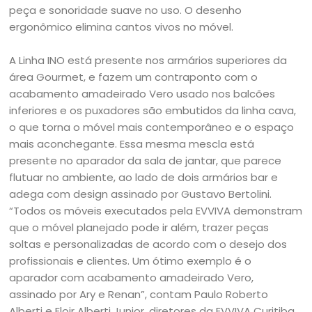
peça e sonoridade suave no uso. O desenho
ergonômico elimina cantos vivos no móvel.
A Linha INO está presente nos armários superiores da
área Gourmet, e fazem um contraponto com o
acabamento amadeirado Vero usado nos balcões
inferiores e os puxadores são embutidos da linha cava,
o que torna o móvel mais contemporâneo e o espaço
mais aconchegante. Essa mesma mescla está
presente no aparador da sala de jantar, que parece
flutuar no ambiente, ao lado de dois armários bar e
adega com design assinado por Gustavo Bertolini.
“Todos os móveis executados pela EVVIVA demonstram
que o móvel planejado pode ir além, trazer peças
soltas e personalizadas de acordo com o desejo dos
profissionais e clientes. Um ótimo exemplo é o
aparador com acabamento amadeirado Vero,
assinado por Ary e Renan”, contam Paulo Roberto
Alberti e Eloir Alberti Junior, diretores da EVVIVA Curitiba.