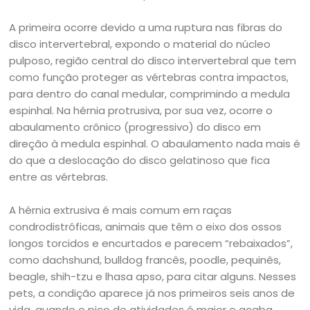
A primeira ocorre devido a uma ruptura nas fibras do
disco intervertebral, expondo o material do núcleo
pulposo, região central do disco intervertebral que tem
como função proteger as vértebras contra impactos,
para dentro do canal medular, comprimindo a medula
espinhal. Na hérnia protrusiva, por sua vez, ocorre o
abaulamento crônico (progressivo) do disco em
direção à medula espinhal. O abaulamento nada mais é
do que a deslocação do disco gelatinoso que fica
entre as vértebras.
A hérnia extrusiva é mais comum em raças
condrodistróficas, animais que têm o eixo dos ossos
longos torcidos e encurtados e parecem “rebaixados”,
como dachshund, bulldog francês, poodle, pequinês,
beagle, shih-tzu e lhasa apso, para citar alguns. Nesses
pets, a condição aparece já nos primeiros seis anos de
vida, quando o pico de atividades é maior e acaba