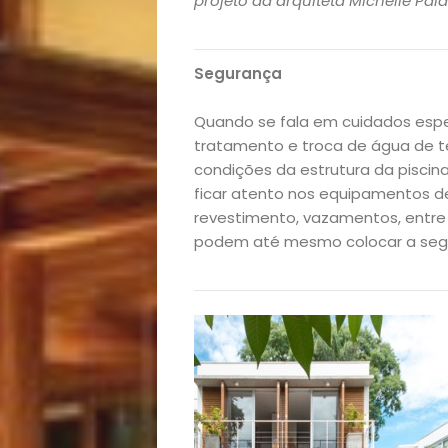
projeto da arquiteta Michelle Pala
e
Segurança
Decoração
Quando se fala em cuidados espec
Exclusiva
tratamento e troca de água de t
condições da estrutura da pisci
Homem
ficar atento nos equipamentos de
revestimento, vazamentos, entre
Mães
podem até mesmo colocar a segur
&
Filhos
Notícias