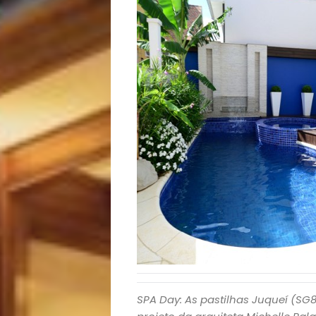
Início
Academia
Beleza
Bora
lá!
Casa
SPA Day: As pastilhas Juqueí (SG