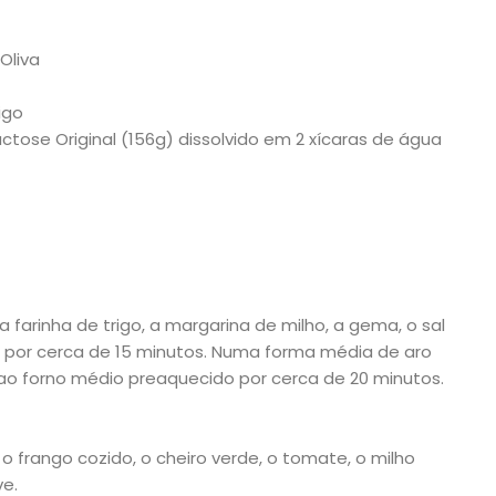
Oliva
igo
ctose Original (156g) dissolvido em 2 xícaras de água
 farinha de trigo, a margarina de milho, a gema, o sal
r por cerca de 15 minutos. Numa forma média de aro
ao forno médio preaquecido por cerca de 20 minutos.
o frango cozido, o cheiro verde, o tomate, o milho
ve.