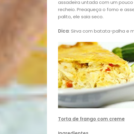
assadeira untada com um pouco d
e
recheio. Preaqueça o forno e ass
palito, ele saia seco.
Decoração
Dica
: Sirva com batata-palha e 
Exclusiva
Homem
Mães
&
Filhos
Notícias
Torta de frango com creme
Ingredientes