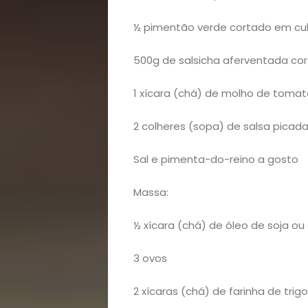
½ pimentão verde cortado em c
500g de salsicha aferventada co
1 xícara (chá) de molho de tomat
2 colheres (sopa) de salsa picad
Sal e pimenta-do-reino a gosto
Massa:
½ xícara (chá) de óleo de soja ou 
3 ovos
2 xícaras (chá) de farinha de trigo