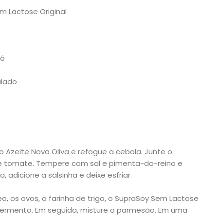
m Lactose Original
pó
alado
 Azeite Nova Oliva e refogue a cebola. Junte o
de tomate. Tempere com sal e pimenta-do-reino e
, adicione a salsinha e deixe esfriar.
leo, os ovos, a farinha de trigo, o SupraSoy Sem Lactose
o fermento. Em seguida, misture o parmesão. Em uma