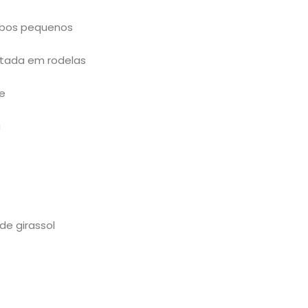
ubos pequenos
rtada em rodelas
e
a
de girassol