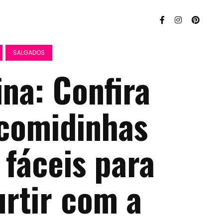
SALGADOS
ina: Confira
 comidinhas
 fáceis para
urtir com a