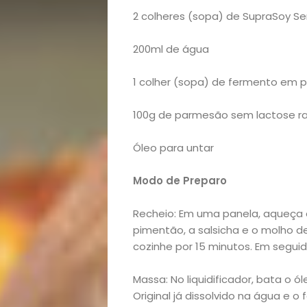
2 colheres (sopa) de SupraSoy Se
200ml de água
1 colher (sopa) de fermento em 
Início
100g de parmesão sem lactose r
Academia
Óleo para untar
Modo de Preparo
Beleza
Recheio: Em uma panela, aqueça o
Bora
pimentão, a salsicha e o molho 
cozinhe por 15 minutos. Em seguida
lá!
Massa: No liquidificador, bata o ó
Casa
Original já dissolvido na água e 