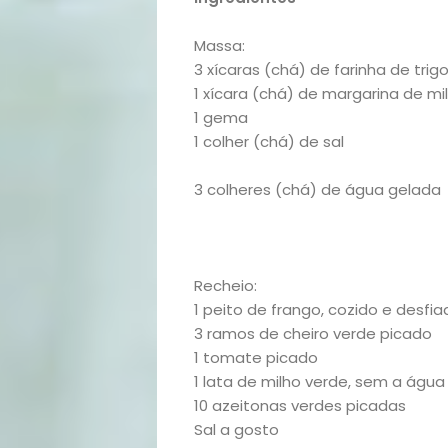
Opinião
Pets
Massa:
3 xícaras (chá) de farinha de trig
1 xícara (chá) de margarina de mi
Receitas
1 gema
1 colher (chá) de sal
Saúde
3 colheres (chá) de água gelada
e
Qualidade
Recheio:
de
1 peito de frango, cozido e desfi
3 ramos de cheiro verde picado
Vida
1 tomate picado
1 lata de milho verde, sem a água
10 azeitonas verdes picadas
Sexualidade
Sal a gosto