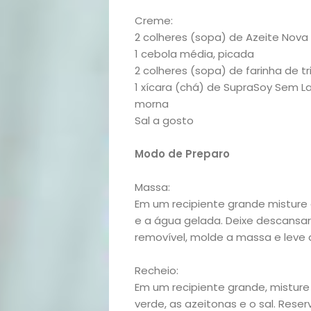
Variedades
Creme:
2 colheres (sopa) de Azeite Nova 
1 cebola média, picada
2 colheres (sopa) de farinha de tr
Buscar
1 xícara (chá) de SupraSoy Sem La
morna
Sal a gosto
Modo de Preparo
Massa:
Em um recipiente grande misture a
e a água gelada. Deixe descansa
removível, molde a massa e leve 
Recheio:
Em um recipiente grande, misture 
verde, as azeitonas e o sal. Reser