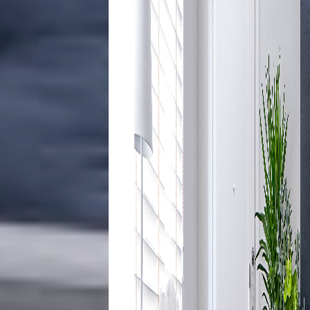
Opinião
Pets
Receitas
Saúde
e
Qualidade
de
Vida
Sexualidade