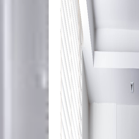
Início
Academia
Beleza
Bora
lá!
Casa