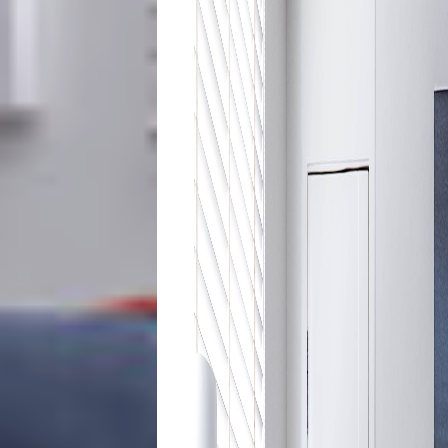
e
Decoração
Exclusiva
Homem
Mães
&
Filhos
Notícias