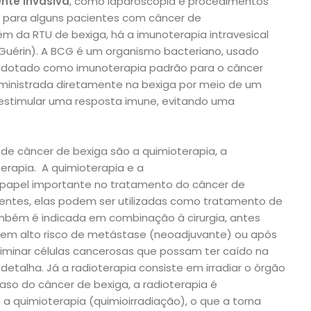
nte invasiva
, como laparoscopia e procedimentos
 para alguns pacientes com câncer de
ém da RTU de bexiga, há a imunoterapia intravesical
uérin). A BCG é um organismo bacteriano, usado
é adotado como imunoterapia padrão para o câncer
administrada diretamente na bexiga por meio de um
a estimular uma resposta imune, evitando uma
de câncer de bexiga são a quimioterapia, a
erapia. A quimioterapia e a
apel importante no tratamento do câncer de
ientes, elas podem ser utilizadas como tratamento de
também é indicada em combinação à cirurgia, antes
tem alto risco de metástase (neoadjuvante) ou após
iminar células cancerosas que possam ter caído na
detalha. Já a radioterapia consiste em irradiar o órgão
aso do câncer de bexiga, a radioterapia é
quimioterapia (quimioirradiação), o que a torna