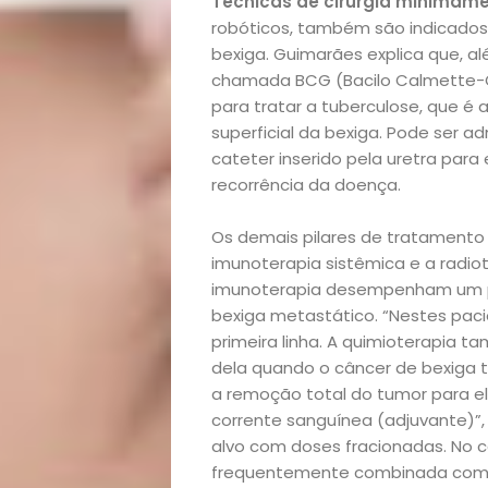
Técnicas de cirurgia minimame
robóticos, também são indicados
Qualidade
bexiga. Guimarães explica que, al
chamada BCG (Bacilo Calmette-G
de
para tratar a tuberculose, que 
superficial da bexiga. Pode ser 
Vida
cateter inserido pela uretra par
recorrência da doença.
Sexualidade
Os demais pilares de tratamento 
Variedades
imunoterapia sistêmica e a radiot
imunoterapia desempenham um p
bexiga metastático. “Nestes pac
primeira linha. A quimioterapia 
Buscar
dela quando o câncer de bexiga 
a remoção total do tumor para el
corrente sanguínea (adjuvante)”, 
alvo com doses fracionadas. No c
frequentemente combinada com a 