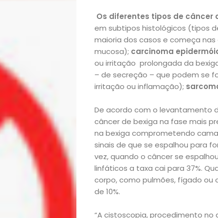
Academia
Os diferentes tipos de câncer
Beleza
em subtipos histológicos (tipos d
maioria dos casos e começa nas c
Bora
mucosa);
carcinoma epidermói
ou irritação prolongada da bexig
lá!
– de secreção – que podem se f
irritação ou inflamação);
sarcom
Casa
De acordo com o levantamento da
câncer de bexiga na fase mais p
e
na bexiga comprometendo camad
sinais de que se espalhou para f
Decoração
vez, quando o câncer se espalhou
linfáticos a taxa cai para 37%. Q
Exclusiva
corpo, como pulmões, fígado ou 
de 10%.
Homem
“A cistoscopia, procedimento no 