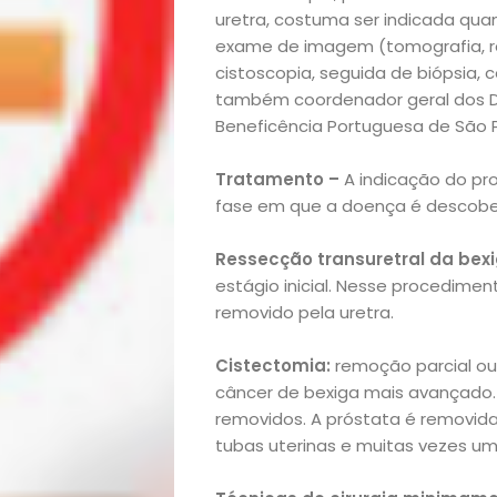
Mães
uretra, costuma ser indicada quan
exame de imagem (tomografia, re
&
cistoscopia, seguida de biópsia, 
também coordenador geral dos D
Beneficência Portuguesa de São P
Filhos
Tratamento –
A indicação do pr
Notícias
fase em que a doença é descobert
Opinião
Ressecção transuretral da bex
estágio inicial. Nesse procedime
Pets
removido pela uretra.
Receitas
Cistectomia:
remoção parcial ou
câncer de bexiga mais avançado. 
Saúde
removidos. A próstata é removida
tubas uterinas e muitas vezes um
e