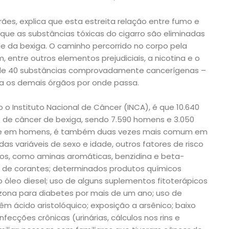
ães, explica que esta estreita relação entre fumo e
 que as substâncias tóxicas do cigarro são eliminadas
de da bexiga. O caminho percorrido no corpo pela
 entre outros elementos prejudiciais, a nicotina e o
de 40 substâncias comprovadamente cancerígenas –
ra os demais órgãos por onde passa.
 o Instituto Nacional de Câncer (INCA), é que 10.640
o de câncer de bexiga, sendo 7.590 homens e 3.050
nte em homens, é também duas vezes mais comum em
s variáveis de sexo e idade, outros fatores de risco
cos, como aminas aromáticas, benzidina e beta-
ria de corantes; determinados produtos químicos
 óleo diesel; uso de alguns suplementos fitoterápicos
ona para diabetes por mais de um ano; uso de
m ácido aristolóquico; exposição a arsênico; baixo
nfecções crônicas (urinárias, cálculos nos rins e