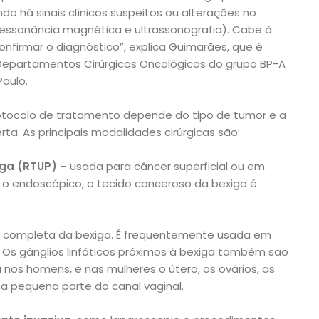
do há sinais clínicos suspeitos ou alterações no
ssonância magnética e ultrassonografia). Cabe à
confirmar o diagnóstico”, explica Guimarães, que é
epartamentos Cirúrgicos Oncológicos do grupo BP-A
aulo.
otocolo de tratamento depende do tipo de tumor e a
a. As principais modalidades cirúrgicas são:
iga (RTUP)
– usada para câncer superficial ou em
nto endoscópico, o tecido canceroso da bexiga é
 completa da bexiga. É frequentemente usada em
Os gânglios linfáticos próximos à bexiga também são
 nos homens, e nas mulheres o útero, os ovários, as
a pequena parte do canal vaginal.