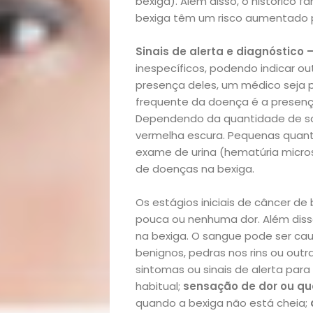
bexiga). Além disso, o histórico f
bexiga têm um risco aumentado 
Sinais de alerta e diagnóstico 
inespecíficos, podendo indicar ou
presença deles, um médico seja pr
frequente da doença é a presenç
Dependendo da quantidade de san
vermelha escura. Pequenas quan
exame de urina (hematúria micro
de doenças na bexiga.
Os estágios iniciais de câncer 
pouca ou nenhuma dor. Além disso,
na bexiga. O sangue pode ser ca
benignos, pedras nos rins ou out
sintomas ou sinais de alerta para
Início
habitual;
sensação de dor ou q
quando a bexiga não está cheia;