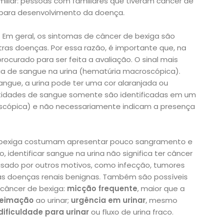
amiliar: pessoas com familiares que tiveram câncer de
para desenvolvimento da doença.
–
Em geral, os sintomas de câncer de bexiga são
tras doenças. Por essa razão, é importante que, na
ocurado para ser feita a avaliação. O sinal mais
a de sangue na urina (hematúria macroscópica).
gue, a urina pode ter uma cor alaranjada ou
tidades de sangue somente são identificadas em um
scópica) e não necessariamente indicam a presença
de bexiga costumam apresentar pouco sangramento e
 identificar sangue na urina não significa ter câncer
usado por outros motivos, como infecção, tumores
ras doenças renais benignas. Também são possíveis
 câncer de bexiga:
micção frequente
, maior que a
ueimação
ao urinar;
urgência em urinar
, mesmo
dificuldade para urinar
ou fluxo de urina fraco.