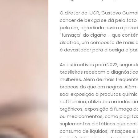
O diretor do IUCR, Gustavo Guimar
câncer de bexiga se dá pelo fato
pelo rim, agredindo assim a pare
“fumaça” do cigarro – que contém,
alcatrão, um composto de mais 
é devastador para a bexiga e pa
As estimativas para 2022, segundo
brasileiros recebam o diagnóstic
mulheres. Além de mais freque
brancos do que em negros. Além da
são: exposição a produtos quími
naftilamina, utilizados na indúst
orgânicos; exposição à fumaça do
ou medicamentos, como pioglitaz
suplementos dietéticos que contê
consumo de líquidos; irritações e i