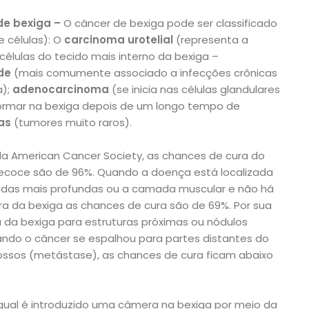
 de bexiga –
O câncer de bexiga pode ser classificado
e células): O
carcinoma urotelial
(representa a
élulas do tecido mais interno da bexiga –
de
(mais comumente associado a infecções crônicas
a);
adenocarcinoma
(se inicia nas células glandulares
ormar na bexiga depois de um longo tempo de
as
(tumores muito raros).
 American Cancer Society, as chances de cura do
recoce são de 96%. Quando a doença está localizada
as mais profundas ou a camada muscular e não há
ora da bexiga as chances de cura são de 69%. Por sua
 da bexiga para estruturas próximas ou nódulos
uando o câncer se espalhou para partes distantes do
ossos (metástase), as chances de cura ficam abaixo
qual é introduzido uma câmera na bexiga por meio da