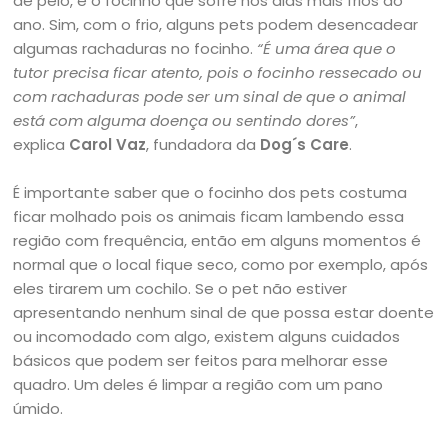
de pelo, é o focinho que sofre nos dias mais frios do
ano. Sim, com o frio, alguns pets podem desencadear
algumas rachaduras no focinho.
“É uma área que o
tutor precisa ficar atento, pois o focinho ressecado ou
com rachaduras pode ser um sinal de que o animal
está com alguma doença ou sentindo dores”
,
explica
Carol Vaz
, fundadora da
Dog´s Care
.
É importante saber que o focinho dos pets costuma
ficar molhado pois os animais ficam lambendo essa
região com frequência, então em alguns momentos é
normal que o local fique seco, como por exemplo, após
eles tirarem um cochilo. Se o pet não estiver
apresentando nenhum sinal de que possa estar doente
ou incomodado com algo, existem alguns cuidados
básicos que podem ser feitos para melhorar esse
quadro. Um deles é limpar a região com um pano
úmido.