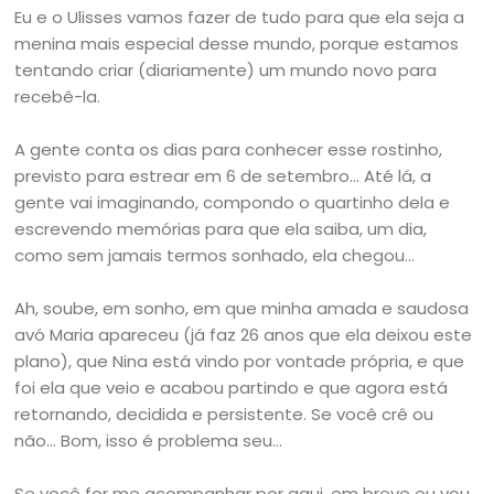
Eu e o Ulisses vamos fazer de tudo para que ela seja a
menina mais especial desse mundo, porque estamos
tentando criar (diariamente) um mundo novo para
recebê-la.
A gente conta os dias para conhecer esse rostinho,
previsto para estrear em 6 de setembro… Até lá, a
gente vai imaginando, compondo o quartinho dela e
escrevendo memórias para que ela saiba, um dia,
como sem jamais termos sonhado, ela chegou…
Ah, soube, em sonho, em que minha amada e saudosa
avó Maria apareceu (já faz 26 anos que ela deixou este
plano), que Nina está vindo por vontade própria, e que
foi ela que veio e acabou partindo e que agora está
retornando, decidida e persistente. Se você crê ou
não… Bom, isso é problema seu…
Se você for me acompanhar por aqui, em breve eu vou