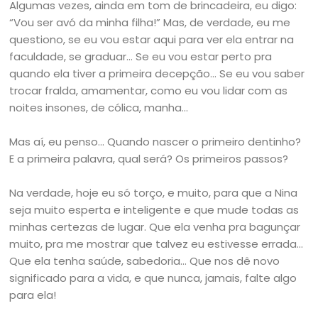
Algumas vezes, ainda em tom de brincadeira, eu digo:
“Vou ser avó da minha filha!” Mas, de verdade, eu me
questiono, se eu vou estar aqui para ver ela entrar na
faculdade, se graduar… Se eu vou estar perto pra
quando ela tiver a primeira decepção… Se eu vou saber
trocar fralda, amamentar, como eu vou lidar com as
noites insones, de cólica, manha…
Mas aí, eu penso… Quando nascer o primeiro dentinho?
E a primeira palavra, qual será? Os primeiros passos?
Na verdade, hoje eu só torço, e muito, para que a Nina
seja muito esperta e inteligente e que mude todas as
minhas certezas de lugar. Que ela venha pra bagunçar
muito, pra me mostrar que talvez eu estivesse errada…
Que ela tenha saúde, sabedoria… Que nos dê novo
significado para a vida, e que nunca, jamais, falte algo
para ela!