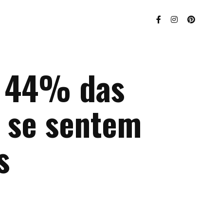
l 44% das
 se sentem
s