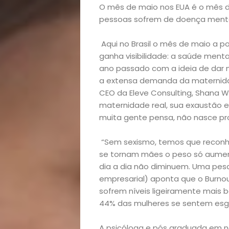
O mês de maio nos EUA é o mês 
pessoas sofrem de doença mental
Aqui no Brasil o mês de maio a
ganha visibilidade: a saúde menta
ano passado com a ideia de dar
a extensa demanda da maternidad
CEO da Eleve Consulting, Shana 
maternidade real, sua exaustão e 
muita gente pensa, não nasce pr
“Sem sexismo, temos que reconh
se tornam mães o peso só aument
dia a dia não diminuem. Uma pesq
empresarial) aponta que o Burnou
sofrem níveis ligeiramente mais b
44% das mulheres se sentem esgo
A psicóloga e pós graduada em ne