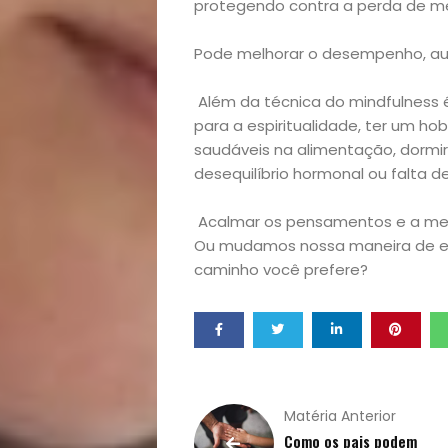
Exclusiva
protegendo contra a perda de m
Homem
Pode melhorar o desempenho, au
Mães
Além da técnica do mindfulness é
para a espiritualidade, ter um hobb
&
saudáveis na alimentação, dormir 
desequilíbrio hormonal ou falta 
Filhos
Acalmar os pensamentos e a men
Ou mudamos nossa maneira de enca
Notícias
caminho você prefere?
Opinião
Pets
Receitas
Matéria Anterior
Como os pais podem