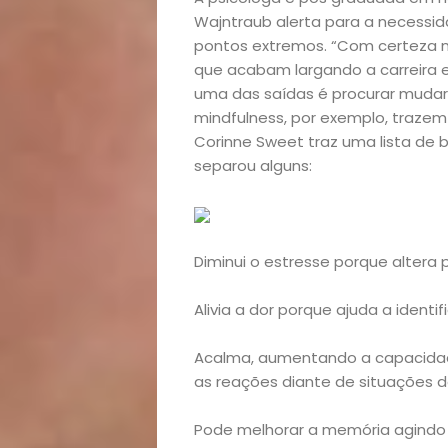
Início
Wajntraub alerta para a necessid
pontos extremos. “Com certeza 
que acabam largando a carreira e
Academia
uma das saídas é procurar mudar 
mindfulness, por exemplo, trazem m
Beleza
Corinne Sweet traz uma lista de 
separou alguns:
Bora
lá!
Diminui o estresse porque altera 
Casa
Alivia a dor porque ajuda a identi
e
Acalma, aumentando a capacidade 
as reações diante de situações d
Decoração
Pode melhorar a memória agindo 