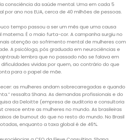
da consciência da saúde mental. Uma em cada 5
 por ano nos EUA, cerca de 40 milhões de pessoas.
 pouco tempo passou a ser um mês que uma causa
l materna. É o maio furta-cor. A campanha surgiu no
 mais atenção ao sofrimento mental de mulheres com
e. A psicóloga, pós graduada em neurociências e
Wajntraub lembra que no passado não se falava em
dificuldades vividas por quem, ao contrário do que
onta para o papel de mãe.
ecer: as mulheres andam sobrecarregadas e quando
a.” ressalta Shana. As demandas profissionais e do
uisa da Deloitte (empresa de auditoria e consultoria
t cresce entre as mulheres no mundo. As brasileiras
aixos de burnout do que no resto do mundo. No Brasil
tadas, enquanto a taxa global é de 46%.
urociências a CEO da Eleve Consulting, Shana