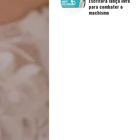
Escritora lança livro
Saúde
para combater o
machismo
e
Qualidade
de
Vida
Sexualidade
Variedades
Buscar