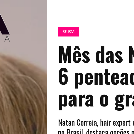
BELEZA
Mês das N
6 pentea
para o gr
Natan Correia, hair expert
no Brasil, destaca opções 