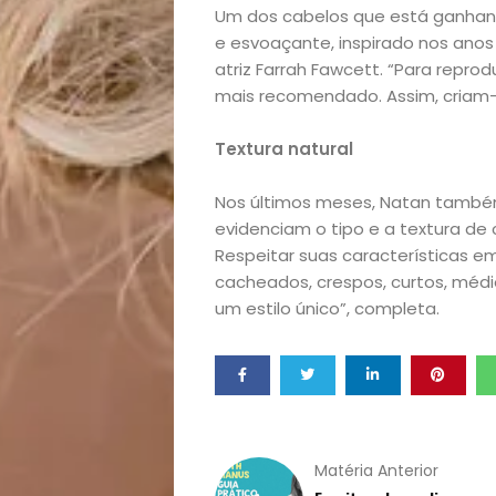
Um dos cabelos que está ganhan
Homem
e esvoaçante, inspirado nos anos
atriz Farrah Fawcett. “Para repr
mais recomendado. Assim, criam-
Mães
Textura natural
&
Nos últimos meses, Natan também
Filhos
evidenciam o tipo e a textura de
Respeitar suas características em
Notícias
cacheados, crespos, curtos, médio
um estilo único”, completa.
Opinião
Pets
Receitas
Matéria Anterior