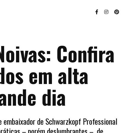
oivas: Confira
dos em alta
ande dia
 e embaixador de Schwarzkopf Professional
práticas – porém deslumbrantes –, de