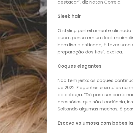
destacar”, diz Natan Correia.
Início
Sleek hair
Academia
O styling perfeitamente alinhado 
Beleza
quem pensa em um look minimalist
bem liso e esticado, é fazer uma
Bora
preparação dos fios”, explica.
Coques elegantes
lá!
Não tem jeito: os coques continu
Casa
de 2022. Elegantes e simples na m
da cabeça. “Dá para ser combina
e
acessórios que são tendência, ins
Soltando algumas mechas, é possí
Decoração
Escova volumosa com bobes la
Exclusiva