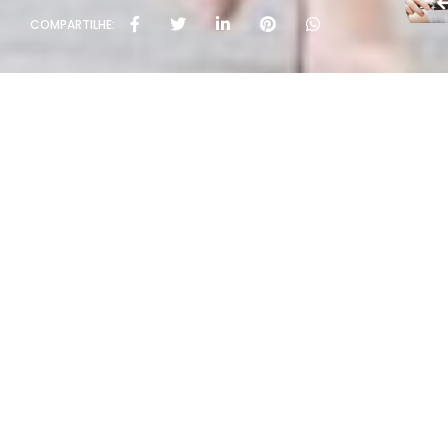
COMPARTILHE:
Políti
Rua João Rivab
T