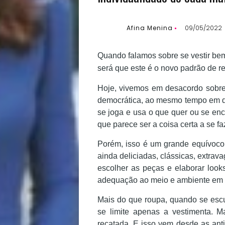
Afina Menina
09/05/2022
Quando falamos sobre se vestir bem
será que este é o novo padrão de re
Hoje, vivemos em desacordo sobre 
democrática, ao mesmo tempo em qu
se joga e usa o que quer ou se enc
que parece ser a coisa certa a se fa
Porém, isso é um grande equívoco,
ainda deliciadas, clássicas, extra
escolher as peças e elaborar loo
adequação ao meio e ambiente em q
Mais do que roupa, quando se escu
Início
se limite apenas a vestimenta. M
recatada. E isso vem desde as anti