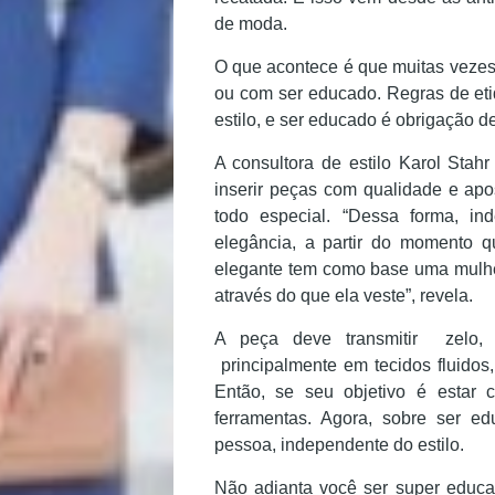
de moda.
Academia
O que acontece é que muitas vezes
Beleza
ou com ser educado. Regras de eti
estilo, e ser educado é obrigação d
Bora
A consultora de estilo Karol Stahr
inserir peças com qualidade e ap
lá!
todo especial. “Dessa forma, ind
elegância, a partir do momento qu
Casa
elegante tem como base uma mulher 
através do que ela veste”, revela.
e
A peça deve transmitir zelo, 
principalmente em tecidos fluidos,
Decoração
Então, se seu objetivo é estar
ferramentas. Agora, sobre ser ed
Exclusiva
pessoa, independente do estilo.
Não adianta você ser super educa