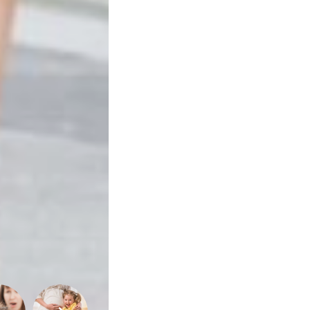
e
Qualidade
de
Vida
Sexualidade
Variedades
Buscar