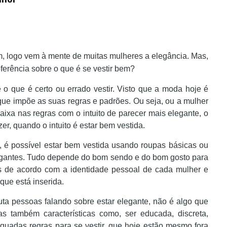
, logo vem à mente de muitas mulheres a elegância. Mas,
ferência sobre o que é se vestir bem?
o que é certo ou errado vestir. Visto que a moda hoje é
e impõe as suas regras e padrões. Ou seja, ou a mulher
aixa nas regras com o intuito de parecer mais elegante, o
zer, quando o intuito é estar bem vestida.
 é possível estar bem vestida usando roupas básicas ou
vagantes. Tudo depende do bom sendo e do bom gosto para
ks de acordo com a identidade pessoal de cada mulher e
ue está inserida.
ta pessoas falando sobre estar elegante, não é algo que
as também características como, ser educada, discreta,
quadas regras para se vestir, que hoje estão mesmo fora