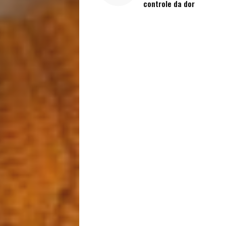
Saúde
controle da dor
e
Qualidade
de
Vida
Sexualidade
Variedades
Buscar