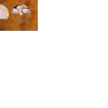
ca de Privacidade
•
Termos de Utilização
Jornalista Responsável:
Jana F