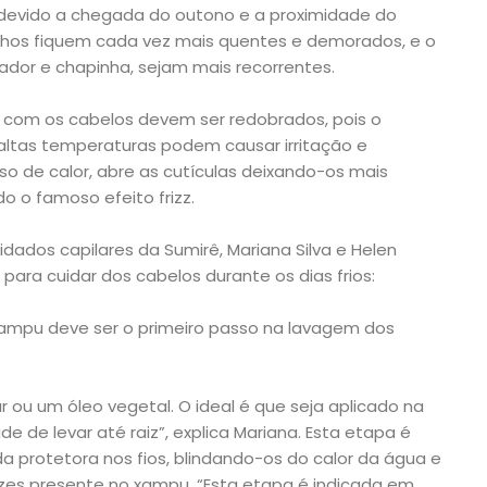
evido a chegada do outono e a proximidade do
anhos fiquem cada vez mais quentes e demorados, e o
ador e chapinha, sejam mais recorrentes.
 com os cabelos devem ser redobrados, pois o
ltas temperaturas podem causar irritação e
so de calor, abre as cutículas deixando-os mais
o o famoso efeito frizz.
dados capilares da Sumirê, Mariana Silva e Helen
 para cuidar dos cabelos durante os dias frios:
ampu deve ser o primeiro passo na lavagem dos
 ou um óleo vegetal. O ideal é que seja aplicado na
e de levar até raiz”, explica Mariana. Esta etapa é
 protetora nos fios, blindando-os do calor da água e
zes presente no xampu. “Esta etapa é indicada em