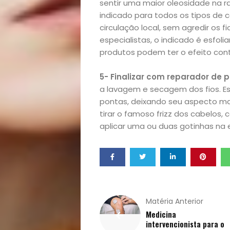
sentir uma maior oleosidade na ra
Homem
indicado para todos os tipos de 
circulação local, sem agredir os 
Mães
especialistas, o indicado é esfo
produtos podem ter o efeito contr
&
5- Finalizar com reparador de 
a lavagem e secagem dos fios. Es
Filhos
pontas, deixando seu aspecto mai
tirar o famoso frizz dos cabelos,
Notícias
aplicar uma ou duas gotinhas na ex
Opinião
Pets
Receitas
Matéria Anterior
Medicina
intervencionista para o