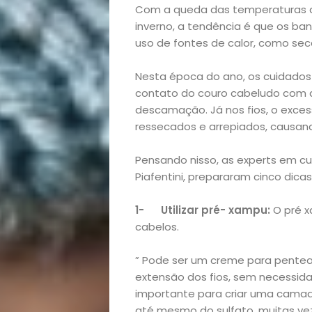
Com a queda das temperaturas d
inverno, a tendência é que os b
uso de fontes de calor, como sec
Nesta época do ano, os cuidados
contato do couro cabeludo com a
descamação. Já nos fios, o exces
ressecados e arrepiados, causand
Pensando nisso, as experts em cui
Piafentini, prepararam cinco dicas
1-
Utilizar pré- xampu:
O pré x
cabelos.
” Pode ser um creme para pentear
extensão dos fios, sem necessidad
importante para criar uma camada
até mesmo do sulfato, muitas ve