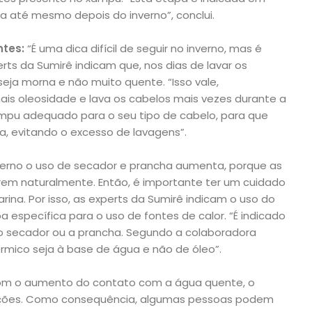
a até mesmo depois do inverno”, conclui.
tes:
“É uma dica difícil de seguir no inverno, mas é
erts da Sumirê indicam que, nos dias de lavar os
eja morna e não muito quente. “Isso vale,
is oleosidade e lava os cabelos mais vezes durante a
xampu adequado para o seu tipo de cabelo, para que
, evitando o excesso de lavagens”.
verno o uso de secador e prancha aumenta, porque as
rem naturalmente. Então, é importante ter um cuidado
rina. Por isso, as experts da Sumirê indicam o uso do
 específica para o uso de fontes de calor. “É indicado
 o secador ou a prancha. Segundo a colaboradora
térmico seja à base de água e não de óleo”.
m o aumento do contato com a água quente, o
tações. Como consequência, algumas pessoas podem