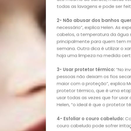
Início
todas as lavagens e pode ser feit
Academia
2- Não abusar dos banhos quen
necessário”, explica Helen. As exp
Beleza
cabelos, a temperatura da água s
principalmente para quem tem ma
Bora
semana. Outra dica é utilizar o 
haja uma limpeza na medida certa
lá!
3- Usar protetor térmico:
“No in
Casa
pessoas não deixam os fios seca
maior com a proteção”, explica Ma
protetor térmico, que é uma etapa
e
usar todas as vezes que for usar
Helen, “o ideal é que o protetor 
Decoração
4- Esfoliar o couro cabeludo:
Co
Exclusiva
couro cabeludo pode sofrer irri