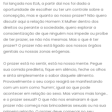
foi lançada nos EUA, a partir daí nos foi dada a
oportunidade de escolher ou ter um controle sobre a
concepção, mas e quanto ao nosso prazer? Não quero
discutir aqui a relação Homem X Mulher dentro dos
direitos ou perante a sociedade, quero explorar a
conscientização de que ninguém nos impede ou proíbe
de ter prazer, se não nós mesmas. Mas o que é ter
prazer? O prazer não está ligado aos nossos órgãos
genitais ou nossas zonas erógenas.
O prazer está no sentir, está na nossa mente. Pegue
sua comida predileta, fique em silêncio, feche os olhos
e sinta simplesmente o sabor daquele alimento.
Provavelmente o seu corpo reagirá se manifestando
com um som como ‘humm’, igual ao que pode
acontecer em relação ao sexo. Mas vamos mais longe…
e o prazer sexual? O que não nos ensinaram é que
prazer não começa nas brincadeiras sexuais ou na sua
primeira relação. O prazer deve começar no seu