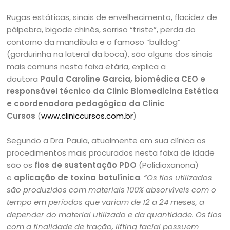
Rugas estáticas, sinais de envelhecimento, flacidez de
pálpebra, bigode chinês, sorriso “triste”, perda do
contorno da mandíbula e o famoso “bulldog”
(gordurinha na lateral da boca), são alguns dos sinais
mais comuns nesta faixa etária, explica a
doutora
Paula Caroline Garcia, biomédica CEO e
responsável técnico da Clinic Biomedicina Estética
e coordenadora pedagógica da Clinic
Cursos
(
www.cliniccursos.com.br
)
Segundo a Dra. Paula, atualmente em sua clínica os
procedimentos mais procurados nesta faixa de idade
são os
fios de sustentação PDO
(Polidioxanona)
e
aplicação de toxina botulínica
.
“Os fios utilizados
são produzidos com materiais 100% absorvíveis com o
tempo em períodos que variam de 12 a 24 meses, a
depender do material utilizado e da quantidade. Os fios
com a finalidade de tração, lifting facial possuem