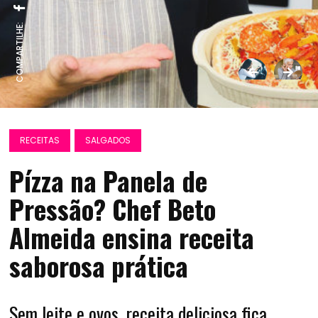
COMPARTILHE:
RECEITAS
SALGADOS
Pízza na Panela de
Pressão? Chef Beto
Almeida ensina receita
saborosa prática
Sem leite e ovos, receita deliciosa fica