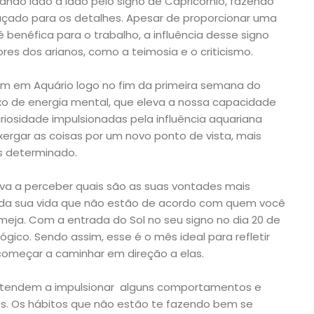
ndo lado a lado pelo signo de Capricórnio, fazendo
uçado para os detalhes. Apesar de proporcionar uma
benéfica para o trabalho, a influência desse signo
res dos arianos, como a teimosia e o criticismo.
am em Aquário logo no fim da primeira semana do
o de energia mental, que eleva a nossa capacidade
curiosidade impulsionadas pela influência aquariana
nxergar as coisas por um novo ponto de vista, mais
 determinado.
leva a perceber quais são as suas vontades mais
 da sua vida que não estão de acordo com quem você
eja. Com a entrada do Sol no seu signo no dia 20 de
ógico. Sendo assim, esse é o mês ideal para refletir
omeçar a caminhar em direção a elas.
as tendem a impulsionar alguns comportamentos e
. Os hábitos que não estão te fazendo bem se