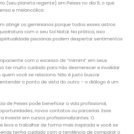
io (seu planeta regente) em Peixes no dia 9, o que
ensa e melancólica.
m atingir os geminianos porque todos esses astros
dratura com o seu Sol Natal. Na prática, isso
 espiritualidade piscianas podem despertar sentimentos
impaciente com o excesso de “mimimi” em seus
iso ter muito cuidado para não desmerecer e invalidar
quem você se relaciona. Não é justo buscar
ntender o ponto de vista do outro – o diálogo é um
ia de Peixes pode beneficiar a vida profissional,
oportunidades, novos contatos ou parcerias. Esse
vestir em cursos profissionalizantes. O
 leva a trabalhar de forma mais inspirada e você se
penas tenha cuidado com a tendência de comparar o