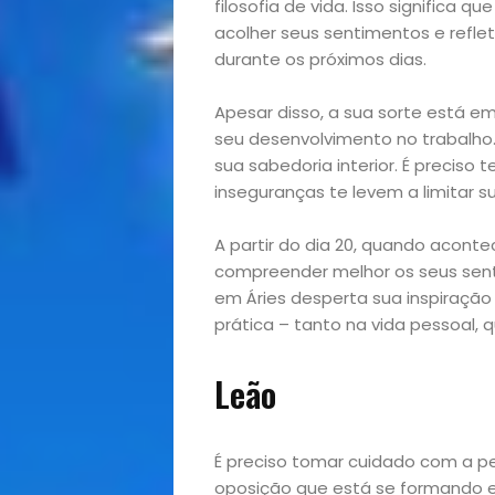
filosofia de vida. Isso significa
Variedades
acolher seus sentimentos e reflet
durante os próximos dias.
Apesar disso, a sua sorte está e
Buscar
seu desenvolvimento no trabalho.
sua sabedoria interior. É preciso
inseguranças te levem a limitar su
A partir do dia 20, quando aconte
compreender melhor os seus sent
em Áries desperta sua inspiração
prática – tanto na vida pessoal, q
Leão
É preciso tomar cuidado com a p
oposição que está se formando e