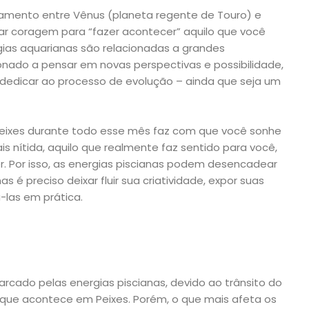
inhamento entre Vênus (planeta regente de Touro) e
ar coragem para “fazer acontecer” aquilo que você
ias aquarianas são relacionadas a grandes
onado a pensar em novas perspectivas e possibilidade,
 dedicar ao processo de evolução – ainda que seja um
e Peixes durante todo esse mês faz com que você sonhe
s nítida, aquilo que realmente faz sentido para você,
ver. Por isso, as energias piscianas podem desencadear
 preciso deixar fluir sua criatividade, expor suas
á-las em prática.
cado pelas energias piscianas, devido ao trânsito do
o que acontece em Peixes. Porém, o que mais afeta os