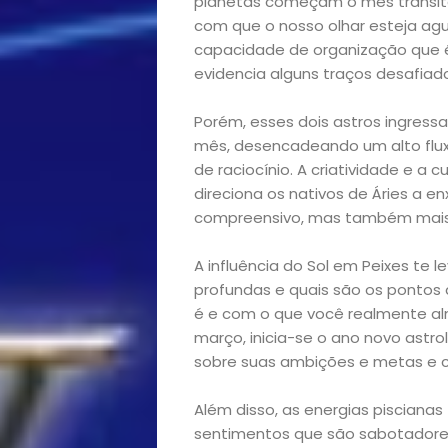
planetas começam o mês transita
com que o nosso olhar esteja ag
capacidade de organização que é 
evidencia alguns traços desafiado
Porém, esses dois astros ingress
mês, desencadeando um alto flux
de raciocínio. A criatividade e a 
direciona os nativos de Áries a e
compreensivo, mas também mais
A influência do Sol em Peixes te 
profundas e quais são os pontos
é e com o que você realmente alm
março, inicia-se o ano novo astrol
sobre suas ambições e metas e c
Além disso, as energias piscian
sentimentos que são sabotadores