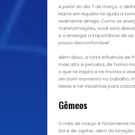
A partir do dia 7 de março, o al
Marte em Aquário te ajuda a tom
realmente almeja. Como as energ
transformações, você será direci
e a enxergar a importância de se
pouco desconfortável.
Início
Além disso, a forte influência d
Academia
mais alto e perceba, de forma mai
o que te inspira e te motiva a vi
um bom momento no trabalho, mas é
Beleza
ideias e ter iniciativas para coloc
Bora
Gêmeos
lá!
O mês de março é fortemente mar
Casa
Sol e de Júpiter, além da lunaçã