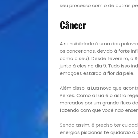
Opinião
seu processo com o de outras pe
Pets
Câncer
Receitas
A sensibilidade é uma das palavr
Saúde
os cancerianos, devido à forte in
como o seu). Desde fevereiro, o S
e
junta à eles no dia 9. Tudo isso
emoções estarão à flor da pele.
Qualidade
Além disso, a Lua nova que aco
de
Peixes. Como a Lua é o astro reg
marcados por um grande fluxo 
Vida
fazendo com que você não enxer
Sendo assim, é preciso ter cuida
Sexualidade
energias piscianas te ajudarão a d