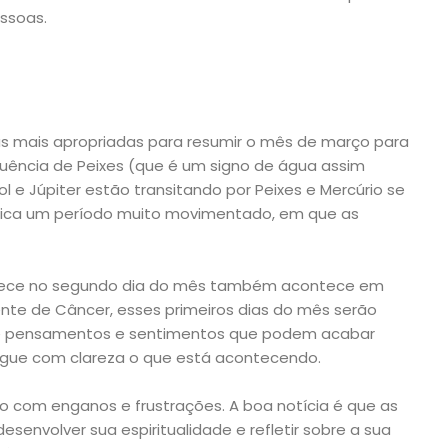
ssoas.
as mais apropriadas para resumir o mês de março para
fluência de Peixes (que é um signo de água assim
ol e Júpiter estão transitando por Peixes e Mercúrio se
 indica um período muito movimentado, em que as
ntece no segundo dia do mês também acontece em
ente de Câncer, esses primeiros dias do mês serão
de pensamentos e sentimentos que podem acabar
gue com clareza o que está acontecendo.
do com enganos e frustrações. A boa notícia é que as
esenvolver sua espiritualidade e refletir sobre a sua