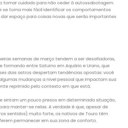
so tomar cuidado para não ceder à autossabotagem.
e se torna mais fácil identificar os comportamentos
 dar espaço para coisas novas que serão importantes
imeiras semanas de março tendem a ser desafiadoras,
se formando entre Saturno em Aquário e Urano, que
sses dois astros despertam tendências opostas: você
 algumas mudanças a nível pessoal que impactam sua
te reprimido pelo contexto em que está.
 se sintam um pouco presos em determinada situação,
para manter-se nelas. A verdade é que, apesar de
ros sentidos) muito forte, os nativos de Touro têm
erem permanecer em sua zona de conforto.