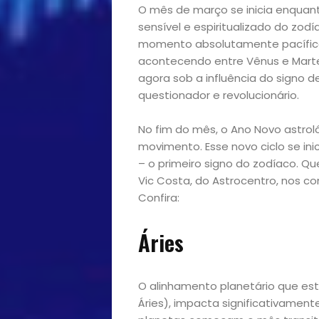
O mês de março se inicia enquanto
sensível e espiritualizado do zodí
momento absolutamente pacífico
acontecendo entre Vênus e Marte
agora sob a influência do signo d
questionador e revolucionário.
No fim do mês, o Ano Novo astrol
movimento. Esse novo ciclo se ini
– o primeiro signo do zodíaco. Qu
Vic Costa, do Astrocentro, nos c
Confira:
Áries
O alinhamento planetário que es
Áries), impacta significativamen