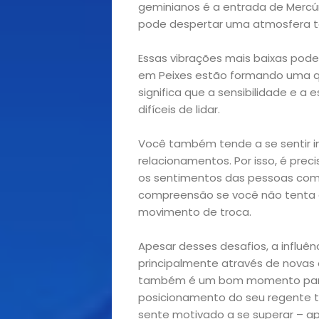
geminianos é a entrada de Mercúr
e
pode despertar uma atmosfera t
Decoração
Essas vibrações mais baixas pode
em Peixes estão formando uma qua
Exclusiva
significa que a sensibilidade e a
difíceis de lidar.
Homem
Você também tende a se sentir 
relacionamentos. Por isso, é prec
Mães
os sentimentos das pessoas com 
compreensão se você não tenta e
&
movimento de troca.
Filhos
Apesar desses desafios, a influênc
principalmente através de novas 
Notícias
também é um bom momento para in
posicionamento do seu regente te
sente motivado a se superar – a