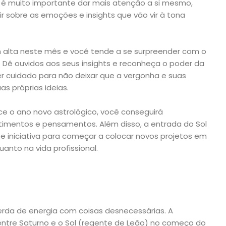
 que é muito importante dar mais atenção a si mesmo,
ir sobre as emoções e insights que vão vir à tona
m alta neste mês e você tende a se surpreender com o
 Dê ouvidos aos seus insights e reconheça o poder da
 ter cuidado para não deixar que a vergonha e suas
as próprias ideias.
ce o ano novo astrológico, você conseguirá
imentos e pensamentos. Além disso, a entrada do Sol
 e iniciativa para começar a colocar novos projetos em
uanto na vida profissional.
erda de energia com coisas desnecessárias. A
ntre Saturno e o Sol (regente de Leão) no começo do