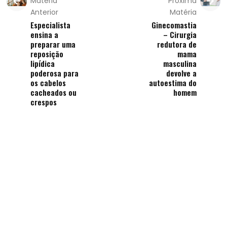
Matéria
Próxima
Anterior
Matéria
Especialista
Ginecomastia
ensina a
– Cirurgia
preparar uma
redutora de
reposição
mama
lipídica
masculina
poderosa para
devolve a
os cabelos
autoestima do
cacheados ou
homem
crespos