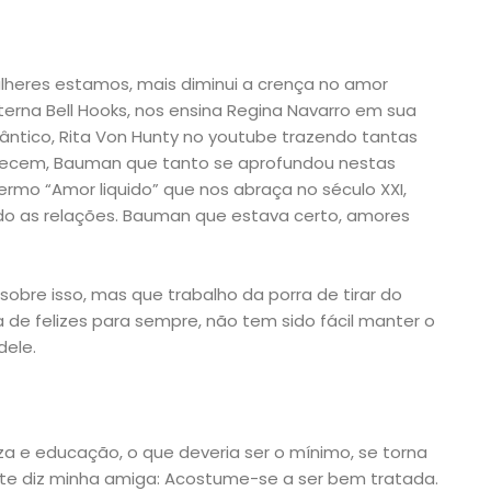
lheres estamos, mais diminui a crença no amor
terna Bell Hooks, nos ensina Regina Navarro em sua
ntico, Rita Von Hunty no youtube trazendo tantas
arecem, Bauman que tanto se aprofundou nestas
termo “Amor liquido” que nos abraça no século XXI,
o as relações. Bauman que estava certo, amores
obre isso, mas que trabalho da porra de tirar do
ia de felizes para sempre, não tem sido fácil manter o
dele.
za e educação, o que deveria ser o mínimo, se torna
te diz minha amiga: Acostume-se a ser bem tratada.