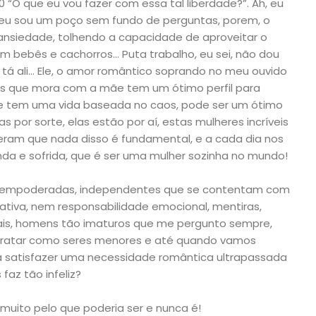
“O que eu vou fazer com essa tal liberdade?”. Ah, eu
s eu sou um poço sem fundo de perguntas, porem, o
 ansiedade, tolhendo a capacidade de aproveitar o
m bebês e cachorros… Puta trabalho, eu sei, não dou
tá ali… Ele, o amor romântico soprando no meu ouvido
s que mora com a mãe tem um ótimo perfil para
ue tem uma vida baseada no caos, pode ser um ótimo
as por sorte, elas estão por aí, estas mulheres incríveis
eram que nada disso é fundamental, e a cada dia nos
inda e sofrida, que é ser uma mulher sozinha no mundo!
eis, empoderadas, independentes que se contentam com
tiva, nem responsabilidade emocional, mentiras,
is, homens tão imaturos que me pergunto sempre,
 tratar como seres menores e até quando vamos
 satisfazer uma necessidade romântica ultrapassada
faz tão infeliz?
muito pelo que poderia ser e nunca é!