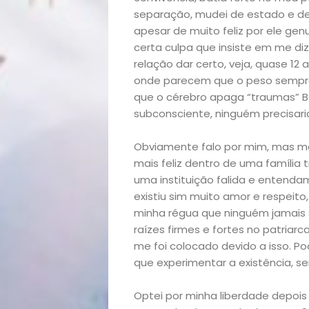
separação, mudei de estado e de 
Início
apesar de muito feliz por ele g
certa culpa que insiste em me diz
Academia
relação dar certo, veja, quase 12 
onde parecem que o peso sempre c
que o cérebro apaga “traumas” Be
Beleza
subconsciente, ninguém precisaria
Bora
Obviamente falo por mim, mas m
mais feliz dentro de uma família 
lá!
uma instituição falida e entenda
existiu sim muito amor e respeit
Casa
minha régua que ninguém jamais 
raízes firmes e fortes no patriar
e
me foi colocado devido a isso. P
que experimentar a existência, ser
Decoração
Optei por minha liberdade depois