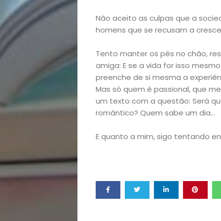
Saúde
Não aceito as culpas que a socie
homens que se recusam a cresce
e
Tento manter os pés no chão, res
Qualidade
amiga: E se a vida for isso mesmo
preenche de si mesma a experiênc
Mas só quem é passional, que mer
de
um texto com a questão: Será qu
romântico? Quem sabe um dia…
Vida
E quanto a mim, sigo tentando e
Sexualidade
Variedades
Buscar