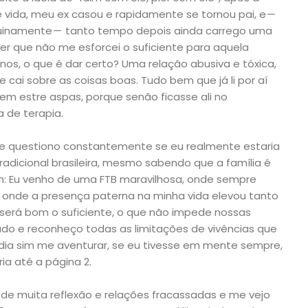
vida, meu ex casou e rapidamente se tornou pai, e —
enuinamente — tanto tempo depois ainda carrego uma
er que não me esforcei o suficiente para aquela
anos, o que é dar certo? Uma relação abusiva e tóxica,
ai sobre as coisas boas. Tudo bem que já li por aí
m estre aspas, porque senão ficasse ali no
 de terapia.
e questiono constantemente se eu realmente estaria
tradicional brasileira, mesmo sabendo que a família é
m: Eu venho de uma FTB maravilhosa, onde sempre
o, onde a presença paterna na minha vida elevou tanto
será bom o suficiente, o que não impede nossas
cado e reconheço todas as limitações de vivências que
odia sim me aventurar, se eu tivesse em mente sempre,
ia até a página 2.
 de muita reflexão e relações fracassadas e me vejo