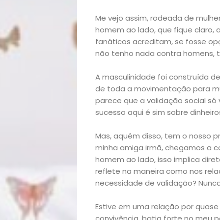
Me vejo assim, rodeada de mulher
homem ao lado, que fique claro, a
fanáticos acreditam, se fosse o
não tenho nada contra homens, 
A masculinidade foi construída d
de toda a movimentação para mudar
parece que a validação social só
sucesso aqui é sim sobre dinheir
Mas, aquém disso, tem o nosso p
minha amiga irmã, chegamos a c
homem ao lado, isso implica dir
reflete na maneira como nos re
necessidade de validação? Nunca
Estive em uma relação por quase 1
convivência, batia forte no meu pe