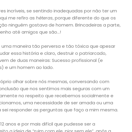
es incríveis, se sentindo inadequadas por não ter um
qui me refiro as
héteras
, porque diferente do que os
pção ninguém gostava de homem. Brincadeiras a parte,
tenho até amigos que são…!
e uma maneira tão perversa e tão tóxica que apesar
 essa história e claro, destruir o patriarcado,
 vem de duas maneiras: Sucesso profissional (e
os) e um homem ao lado.
róprio olhar sobre nós mesmas, conversando com
onclusão que nos sentimos mais seguras com um
etamente no respeito que recebemos socialmente e
lacionamos, uma necessidade de ser amada ou uma
 sei responder as perguntas que faço a mim mesma.
2 anos e por mais difícil que pudesse ser a
ito a ideia de “ruim com ele, pior sem ele”, após a