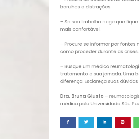
Filhos
barulhos e distrações.
Notícias
– Se seu trabalho exige que fiqu
mais confortável.
Opinião
– Procure se informar por fontes
Pets
como proceder durante as crises.
Receitas
– Busque um médico reumatologis
tratamento e sua jornada. Uma b
Saúde
diferença. Esclareça suas dúvida
e
Dra. Bruna Giusto
– reumatologis
médica pela Universidade São Pau
Qualidade
de