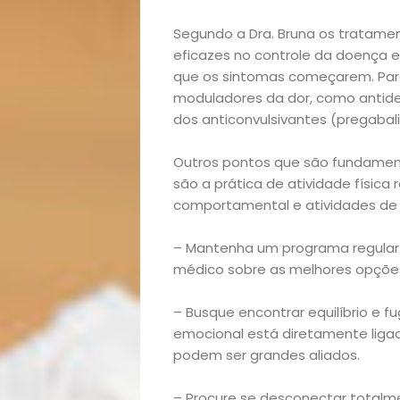
lá!
Segundo a Dra. Bruna os tratam
eficazes no controle da doença e
Casa
que os sintomas começarem. Par
moduladores da dor, como antidep
e
dos anticonvulsivantes (pregabal
Outros pontos que são fundamentai
Decoração
são a prática de atividade física 
comportamental e atividades d
Exclusiva
– Mantenha um programa regular 
Homem
médico sobre as melhores opções
Mães
– Busque encontrar equilíbrio e f
emocional está diretamente liga
&
podem ser grandes aliados.
– Procure se desconectar totalme