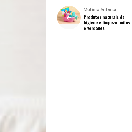
Vida
Matéria Anterior
Produtos naturais de
Sexualidade
higiene e limpeza: mitos
e verdades
Variedades
Buscar