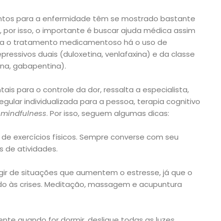
entos para a enfermidade têm se mostrado bastante
, por isso, o importante é buscar ajuda médica assim
a o tratamento medicamentoso há o uso de
ressivos duais (duloxetina, venlafaxina) e da classe
ina, gabapentina).
s para o controle da dor, ressalta a especialista,
regular individualizada para a pessoa, terapia cognitivo
e
mindfulness
. Por isso, seguem algumas dicas:
de exercícios físicos. Sempre converse com seu
 de atividades.
ugir de situações que aumentem o estresse, já que o
do às crises. Meditação, massagem e acupuntura
nte quando for dormir, desligue todas as luzes,