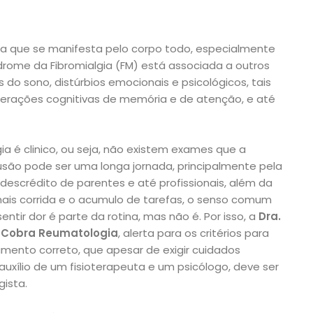
ca que se manifesta pelo corpo todo, especialmente
ndrome da Fibromialgia (FM) está associada a outros
do sono, distúrbios emocionais e psicológicos, tais
erações cognitivas de memória e de atenção, e até
a é clinico, ou seja, não existem exames que a
ão pode ser uma longa jornada, principalmente pela
descrédito de parentes e até profissionais, além da
ais corrida e o acumulo de tarefas, o senso comum
ntir dor é parte da rotina, mas não é. Por isso, a
Dr
a.
a
Cobra Reumatologia
, alerta para os critérios para
mento correto, que apesar de exigir cuidados
 auxílio de um fisioterapeuta e um psicólogo, deve ser
ista.