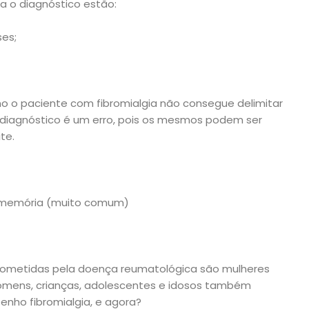
ra o diagnóstico estão:
ses;
o o paciente com fibromialgia não consegue delimitar
o diagnóstico é um erro, pois os mesmos podem ser
te.
e memória (muito comum)
cometidas pela doença reumatológica são mulheres
homens, crianças, adolescentes e idosos também
tenho fibromialgia, e agora?