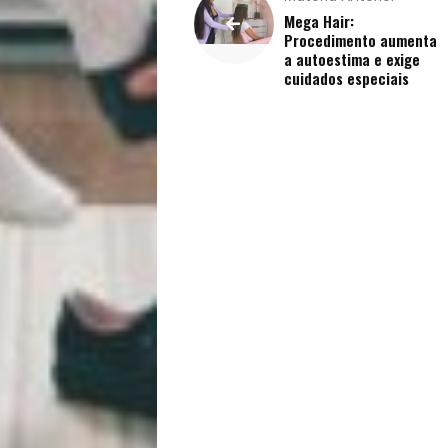
Filhos
Mega Hair:
Notícias
Procedimento aumenta
a autoestima e exige
cuidados especiais
Opinião
Pets
Receitas
Saúde
e
Qualidade
de