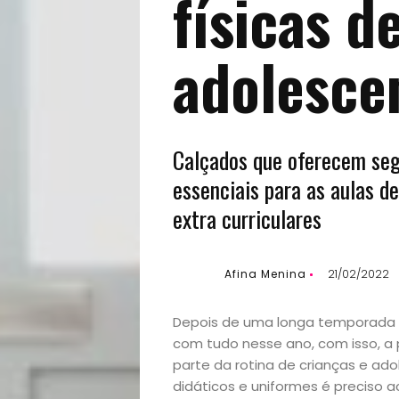
físicas d
adolesce
Calçados que oferecem seg
essenciais para as aulas de
extra curriculares
Início
Afina Menina
21/02/2022
Academia
Depois de uma longa temporada de
Beleza
com tudo nesse ano, com isso, a 
parte da rotina de crianças e adol
Bora
didáticos e uniformes é preciso a