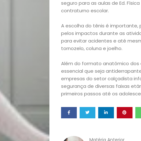
seguro para as aulas de Ed. Física
lá!
contraturno escolar.
Casa
A escolha do tênis é importante,
pelos impactos durante as ativid
e
para evitar acidentes e até mesm
tornozelo, coluna e joelho.
Decoração
Além do formato anatômico dos c
essencial que seja antiderrapante
Exclusiva
empresas do setor calçadista inf
segurança de diversas faixas etá
Homem
primeiros passos até os adolesce
Mães
&
Matéria Anterior