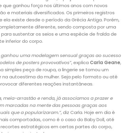
 e que ganhou força nos últimos anos com novos
 e materiais diversificados. Os primeiros registros
 ela existe desde o período da Grécia Antiga. Porém,
o completamente diferente, sendo composta por uma
 para sustentar os seios e uma espécie de fralda de
 inferior do corpo.
rie ganhou uma modelagem sensual graças ao sucesso
modelos de posters provovativos”
, explica
Carla Geane
,
a simples peça de roupa, a lingerie se tornou um
r na autoestima da mulher. Seja pelo formato ou até
rovocar diferentes reações instantâneas.
 meia-arrastão e renda, já associamos a prazer e
aram marcadas na mente das pessoas graças aos
nsuais que a popularizaram.”
, diz Carla. Hoje em dia é
mais comportadas, como é o caso do Baby Doll, até
ecortes estratégicos em certas partes do corpo,