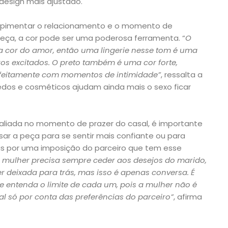
design mais ajustado.
or apimentar o relacionamento e o momento de
eça, a cor pode ser uma poderosa ferramenta. “
O
 cor do amor, então uma lingerie nesse tom é uma
ros excitados. O preto também é uma cor forte,
feitamente com momentos de intimidade”
, ressalta a
uedos e cosméticos ajudam ainda mais o sexo ficar
 aliada no momento de prazer do casal, é importante
ar a peça para se sentir mais confiante ou para
as por uma imposição do parceiro que tem esse
 a mulher precisa sempre ceder aos desejos do marido,
ser deixada para trás, mas isso é apenas conversa. É
e entenda o limite de cada um, pois a mulher não é
 só por conta das preferências do parceiro”
, afirma