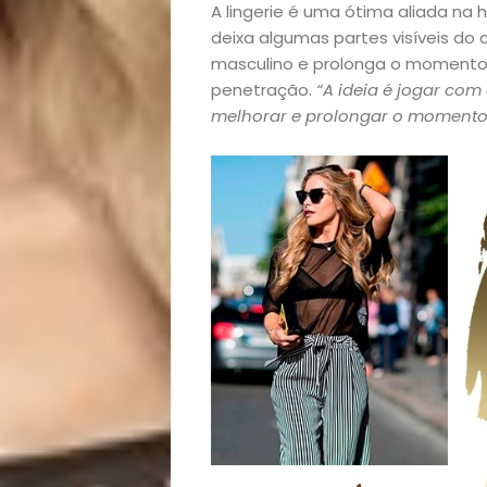
A lingerie é uma ótima aliada na 
Beleza
deixa algumas partes visíveis do c
masculino e prolonga o momento d
Bora
penetração.
“A ideia é jogar com
melhorar e prolongar o momento
lá!
Casa
e
Decoração
Exclusiva
Homem