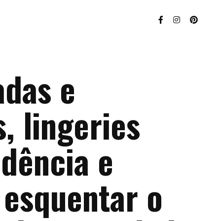
adas e
, lingeries
ndência e
 esquentar o