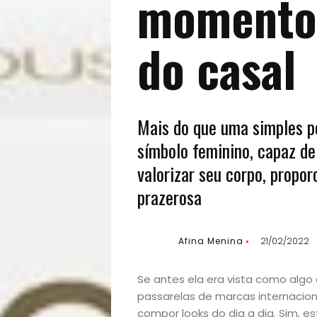
momento 
do casal
Mais do que uma simples pe
símbolo feminino, capaz de
valorizar seu corpo, propo
prazerosa
Afina Menina
21/02/2022
Se antes ela era vista como algo
passarelas de marcas internaci
compor looks do dia a dia. Sim, e