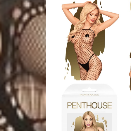
Mães
&
Filhos
Notícias
Opinião
Pets
Receitas
Saúde
e