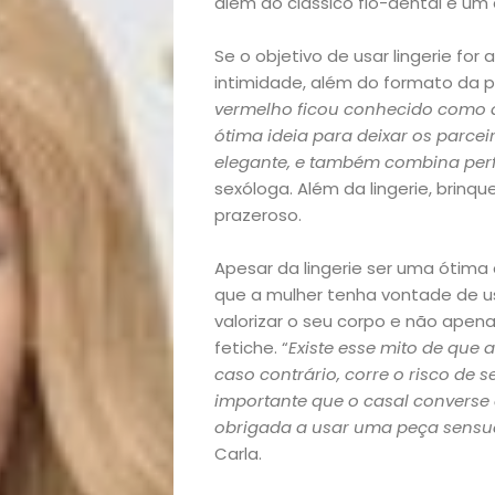
além do clássico fio-dental e um 
Se o objetivo de usar lingerie f
intimidade, além do formato da p
vermelho ficou conhecido como a
ótima ideia para deixar os parcei
elegante, e também combina per
sexóloga. Além da lingerie, brinq
prazeroso.
Apesar da lingerie ser uma ótima
que a mulher tenha vontade de us
valorizar o seu corpo e não apen
fetiche. “
Existe esse mito de que
caso contrário, corre o risco de 
importante que o casal converse 
Início
obrigada a usar uma peça sensual
Carla.
Academia