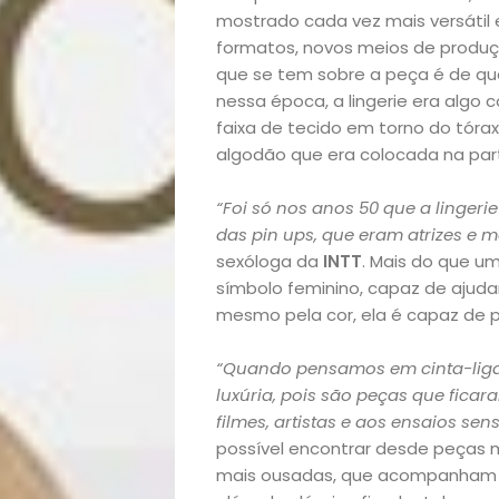
mostrado cada vez mais versátil
formatos, novos meios de produção
que se tem sobre a peça é de que
nessa época, a lingerie era alg
faixa de tecido em torno do tórax
algodão que era colocada na parte
“Foi só nos anos 50 que a linge
das pin ups, que eram atrizes e 
sexóloga da
INTT
. Mais do que um
símbolo feminino, capaz de ajuda
mesmo pela cor, ela é capaz de p
“Quando pensamos em cinta-liga,
luxúria, pois são peças que fic
filmes, artistas e aos ensaios se
possível encontrar desde peças 
mais ousadas, que acompanham r