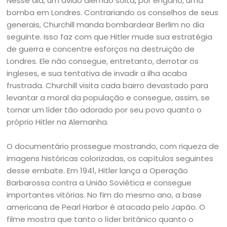
Nesse dia, um avião alemão solta, por engano, uma
bomba em Londres. Contrariando os conselhos de seus
generais, Churchill manda bombardear Berlim no dia
seguinte. Isso faz com que Hitler mude sua estratégia
de guerra e concentre esforços na destruição de
Londres. Ele não consegue, entretanto, derrotar os
ingleses, e sua tentativa de invadir a ilha acaba
frustrada. Churchill visita cada bairro devastado para
levantar a moral da população e consegue, assim, se
tornar um líder tão adorado por seu povo quanto o
próprio Hitler na Alemanha.
O documentário prossegue mostrando, com riqueza de
imagens históricas colorizadas, os capítulos seguintes
desse embate. Em 1941, Hitler lança a Operação
Barbarossa contra a União Soviética e consegue
importantes vitórias. No fim do mesmo ano, a base
americana de Pearl Harbor é atacada pelo Japão. O
filme mostra que tanto o líder britânico quanto o