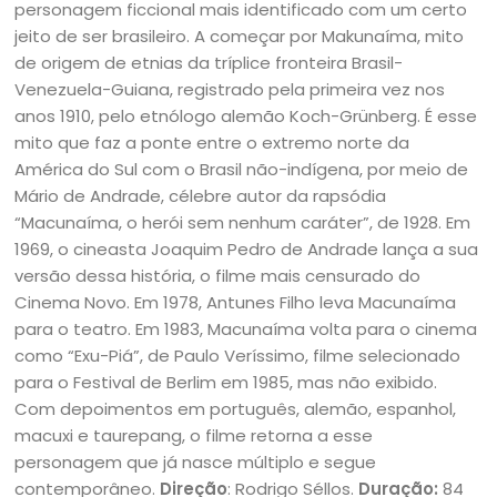
personagem ficcional mais identificado com um certo
jeito de ser brasileiro. A começar por Makunaíma, mito
de origem de etnias da tríplice fronteira Brasil-
Venezuela-Guiana, registrado pela primeira vez nos
anos 1910, pelo etnólogo alemão Koch-Grünberg. É esse
mito que faz a ponte entre o extremo norte da
América do Sul com o Brasil não-indígena, por meio de
Mário de Andrade, célebre autor da rapsódia
“Macunaíma, o herói sem nenhum caráter”, de 1928. Em
1969, o cineasta Joaquim Pedro de Andrade lança a sua
versão dessa história, o filme mais censurado do
Cinema Novo. Em 1978, Antunes Filho leva Macunaíma
para o teatro. Em 1983, Macunaíma volta para o cinema
como “Exu-Piá”, de Paulo Veríssimo, filme selecionado
para o Festival de Berlim em 1985, mas não exibido.
Com depoimentos em português, alemão, espanhol,
macuxi e taurepang, o filme retorna a esse
personagem que já nasce múltiplo e segue
contemporâneo.
Direção
: Rodrigo Séllos.
Duração:
84