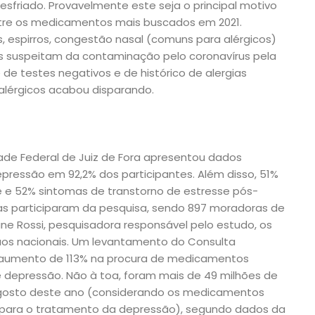
friado. Provavelmente este seja o principal motivo
ntre os medicamentos mais buscados em 2021.
, espirros, congestão nasal (comuns para alérgicos)
 suspeitam da contaminação pelo coronavírus pela
de testes negativos e de histórico de alergias
tialérgicos acabou disparando.
ade Federal de Juiz de Fora apresentou dados
ressão em 92,2% dos participantes. Além disso, 51%
 e 52% sintomas de transtorno de estresse pós-
as participaram da pesquisa, sendo 897 moradoras de
ane Rossi, pesquisadora responsável pelo estudo, os
 aos nacionais. Um levantamento do Consulta
aumento de 113% na procura de medicamentos
e depressão. Não à toa, foram mais de 49 milhões de
agosto deste ano (considerando os medicamentos
ara o tratamento da depressão), segundo dados da