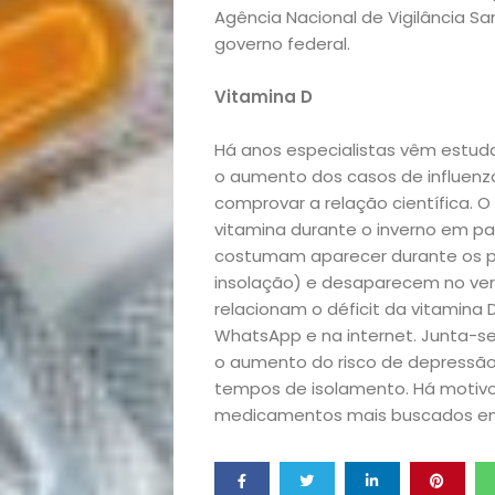
Agência Nacional de Vigilância San
Filhos
governo federal.
Notícias
Vitamina D
Opinião
Há anos especialistas vêm estuda
o aumento dos casos de influenz
Pets
comprovar a relação científica. O
vitamina durante o inverno em pa
costumam aparecer durante os pe
Receitas
insolação) e desaparecem no verã
relacionam o déficit da vitamina
Saúde
WhatsApp e na internet. Junta-se
o aumento do risco de depressão
e
tempos de isolamento. Há motivos
medicamentos mais buscados em
Qualidade