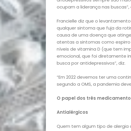
ocupam a liderança nas buscas”, 
Francielle diz que o levantament
qualquer sintoma que fuja da rot
causa de uma doença que atinge
atentas a sintomas como espirro 
níveis de vitamina D (que tem im
emocional, que foi diretamente 
busca por antidepressivos”, diz.
“Em 2022 devemos ter uma contin
segundo a OMS, a pandemia deve c
Início
O papel dos três medicament
Academia
Antialérgicos
Beleza
Quem tem algum tipo de alergia 