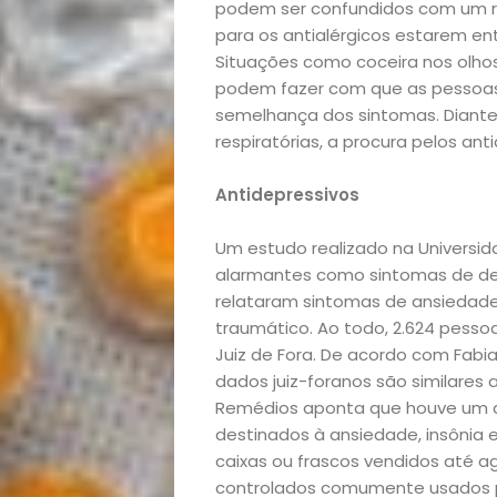
Bora
podem ser confundidos com um res
para os antialérgicos estarem e
Situações como coceira nos olhos
lá!
podem fazer com que as pessoas
semelhança dos sintomas. Diante 
Casa
respiratórias, a procura pelos an
e
Antidepressivos
Decoração
Um estudo realizado na Universid
alarmantes como sintomas de dep
Exclusiva
relataram sintomas de ansiedade
traumático. Ao todo, 2.624 pesso
Homem
Juiz de Fora. De acordo com Fabi
dados juiz-foranos são similares
Remédios aponta que houve um 
Mães
destinados à ansiedade, insônia 
caixas ou frascos vendidos até 
&
controlados comumente usados p