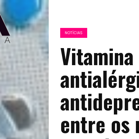
NOTÍCIAS
Vitamina 
antialérg
antidepre
entre os