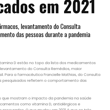
cados em 2021
ármacos, levantamento do Consulta
amento das pessoas durante a pandemia
 vitamina D estão no topo da lista dos medicamentos
 levantamento do Consulta Remédios, maior
l. Para a farmacêutica Francielle Mathias, do Consulta
s pesquisados refletem o comportamento das
tos que mostram o impacto da pandemia na saúde
icamentos como vitamina D, antialérgicos e
o procurados. O que mudou em 2021 é que os três