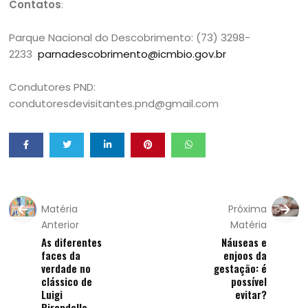
Contatos
:
Parque Nacional do Descobrimento: (73) 3298-
2233
parnadescobrimento@icmbio.gov.br
Condutores PND:
condutoresdevisitantes.pnd@gmail.com
Matéria
Próxima
Anterior
Matéria
As diferentes
Náuseas e
faces da
enjoos da
verdade no
gestação: é
clássico de
possível
Luigi
evitar?
Pirandello,