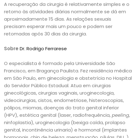
A recuperação da cirurgia é relativamente simples e o
retorno às atividades diárias normalmente se dá em
aproximadamente 15 dias. As relações sexuais
precisam esperar mais um pouco e podem ser
retomadas após 30 dias da cirurgia.
Sobre
Dr. Rodrigo Ferrarese
O especialista é formado pela Universidade São
Francisco, em Bragança Paulista. Fez residência médica
em São Paulo, em ginecologia e obstetrícia no Hospital
do Servidor Público Estadual. Atua em cirurgias
ginecológicas, cirurgias vaginais, uroginecologia,
videocirurgias, cistos, endometriose, histeroscopias,
pólipos, miomas, doenças do trato genital inferior
(HPV), estética genital (laser, radiofrequência,
peeling
,
ninfoplastia), uroginecologia (bexiga caída, prolapso
genital, incontinência urinaria) e hormonal (implantes
hormonais, chip de beleza, menstruação, pílulas, DIU…).