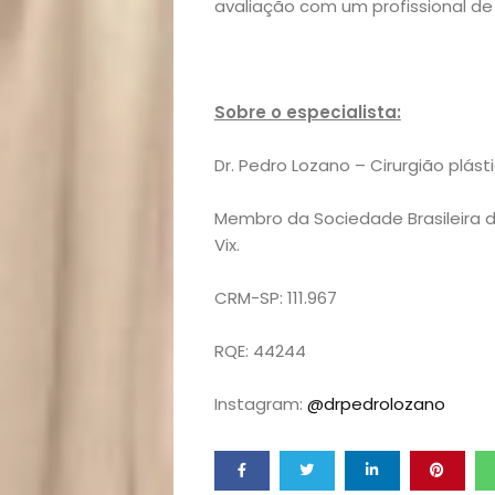
&
avaliação com um profissional de c
Filhos
Notícias
Sobre o especialista:
Opinião
Dr. Pedro Lozano – Cirurgião plást
Pets
Membro da Sociedade Brasileira de
Vix.
Receitas
CRM-SP: 111.967
Saúde
RQE: 44244
e
Instagram:
@drpedrolozano
Qualidade