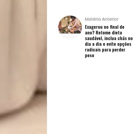
de
Vida
Matéria Anterior
Exagerou no final de
ano? Retome dieta
Sexualidade
saudável, inclua chás no
dia a dia e evite opções
Variedades
radicais para perder
peso
Buscar