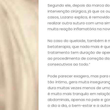
Bora
Segundo ele, depois da marca dos
intervenção cirúrgica, já que os
casos, Lozano explica, é removid
lá!
realizar outra sutura com uma sim
muita reação inflamatória na nova
Casa
No caso do queloide, também é 
e
betaterapia, que nada mais é que
tratamento tem duração de apena
Decoração
ao procedimento de correção da c
consecutivos ao todo.”
Exclusiva
Pode parecer exagero, mas para 
Homem
tão íntimo, gera muita inseguranç
dura muitas vezes menos de uma h
é muito mais tranquilo em relaçã
Mães
abdominais, apenas na pele e gor
o dia a dia, o bem-estar e a aut