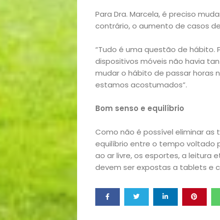
Exclusiva
Para Dra. Marcela, é preciso muda
contrário, o aumento de casos de
Homem
“Tudo é uma questão de hábito. 
Mães
dispositivos móveis não havia ta
mudar o hábito de passar horas 
&
estamos acostumados”.
Bom senso e equilíbrio
Filhos
Como não é possível eliminar as t
Notícias
equilíbrio entre o tempo voltado 
ao ar livre, os esportes, a leitur
Opinião
devem ser expostas a tablets e cel
Pets
Receitas