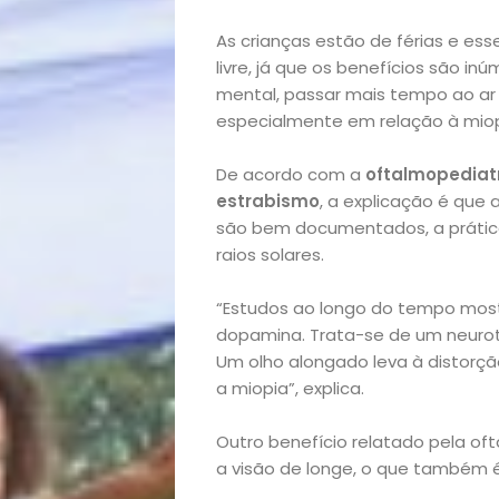
As crianças estão de férias e ess
livre, já que os benefícios são in
mental, passar mais tempo ao ar 
especialmente em relação à miop
De acordo com a
oftalmopediatr
estrabismo
, a explicação é que a
são bem documentados, a prática
raios solares.
“Estudos ao longo do tempo most
dopamina. Trata-se de um neurot
Um olho alongado leva à distorçã
a miopia”, explica.
Outro benefício relatado pela of
a visão de longe, o que também é