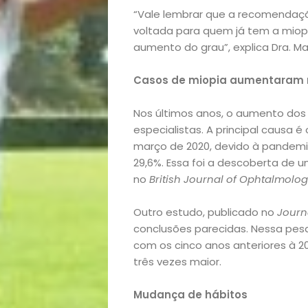
“Vale lembrar que a recomendação
voltada para quem já tem a miopia
Início
aumento do grau”, explica Dra. Ma
Academia
Casos de miopia aumentaram
Beleza
Nos últimos anos, o aumento do
especialistas. A principal causa é
Bora
março de 2020, devido à pandemia
29,6%. Essa foi a descoberta de 
lá!
no
British Journal of Ophtalmolog
Casa
Outro estudo, publicado no
Journ
conclusões parecidas. Nessa pe
com os cinco anos anteriores à 2
e
três vezes maior.
Decoração
Mudança de hábitos