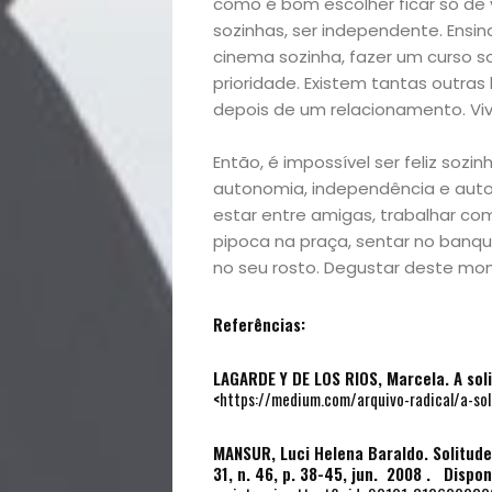
como é bom escolher ficar só de
Mães
sozinhas, ser independente. Ensin
cinema sozinha, fazer um curso s
&
prioridade. Existem tantas outras
depois de um relacionamento. Viv
Filhos
Então, é impossível ser feliz sozin
Notícias
autonomia, independência e autoco
estar entre amigas, trabalhar com
Opinião
pipoca na praça, sentar no banq
no seu rosto. Degustar deste mome
Pets
Referências:
Receitas
LAGARDE Y DE LOS RIOS, Marcela.
A sol
<
https://medium.com/arquivo-radical/a-s
Saúde
MANSUR, Luci Helena Baraldo. Solitude:
e
31, n. 46, p. 38-45, jun. 2008 . Dispon