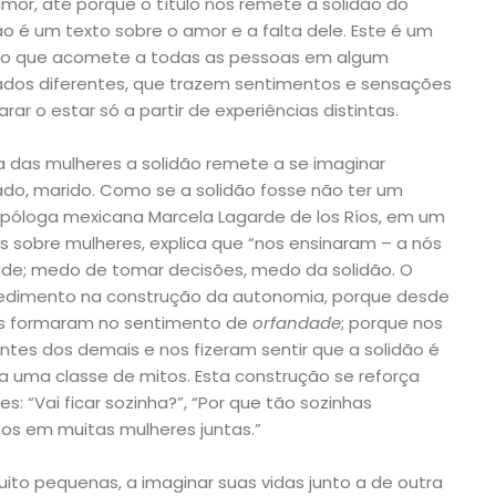
mor, até porque o título nos remete à solidão do
o é um texto sobre o amor e a falta dele. Este é um
 algo que acomete a todas as pessoas em algum
dos diferentes, que trazem sentimentos e sensações
ar o estar só a partir de experiências distintas.
a das mulheres a solidão remete a se imaginar
do, marido. Como se a solidão fosse não ter um
póloga mexicana Marcela Lagarde de los Ríos, em um
s sobre mulheres, explica que “nos ensinaram – a nós
ade; medo de tomar decisões, medo da solidão. O
edimento na construção da autonomia, porque desde
os formaram no sentimento de
orfandade
; porque nos
es dos demais e nos fizeram sentir que a solidão é
da uma classe de mitos. Esta construção se reforça
 “Vai ficar sozinha?”, “Por que tão sozinhas
s em muitas mulheres juntas.”
to pequenas, a imaginar suas vidas junto a de outra