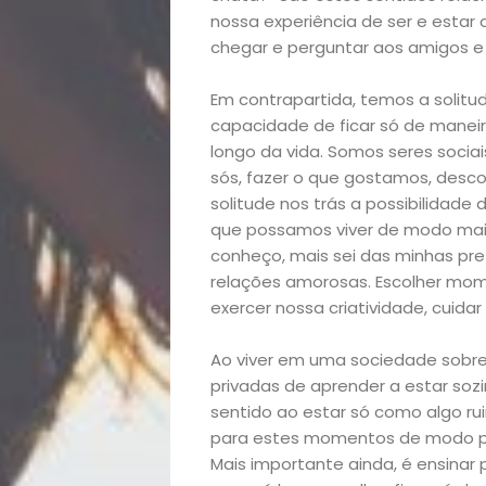
Academia
nossa experiência de ser e esta
Beleza
chegar e perguntar aos amigos e
Em contrapartida, temos a solitud
Bora
capacidade de ficar só de maneir
longo da vida. Somos seres soc
lá!
sós, fazer o que gostamos, desco
solitude nos trás a possibilida
Casa
que possamos viver de modo mais
conheço, mais sei das minhas pref
e
relações amorosas. Escolher mome
exercer nossa criatividade, cuid
Decoração
Ao viver em uma sociedade sobre
Exclusiva
privadas de aprender a estar soz
sentido ao estar só como algo rui
para estes momentos de modo pos
Homem
Mais importante ainda, é ensinar