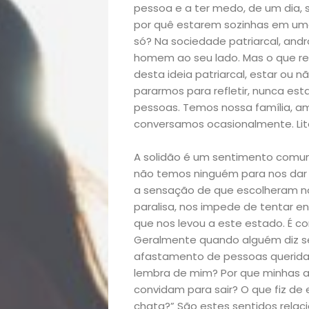
pessoa e a ter medo, de um dia, 
por quê estarem sozinhas em uma 
só? Na sociedade patriarcal, andr
homem ao seu lado. Mas o que rea
desta ideia patriarcal, estar ou
pararmos para refletir, nunca es
pessoas. Temos nossa família, am
conversamos ocasionalmente. Lit
A solidão é um sentimento comume
não temos ninguém para nos dar s
a sensação de que escolheram nos
paralisa, nos impede de tentar e
que nos levou a este estado. É c
Geralmente quando alguém diz se
afastamento de pessoas queridas
Início
lembra de mim? Por que minha
convidam para sair? O que fiz d
chata?” São estes sentidos rela