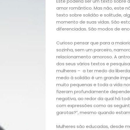
Este poderia ser um texto sobre a
amor romântico. Mas não, este nã
texto sobre solidão e solitude,
momento de suas vidas. São esta
diferenciadas. São modos de encar
Curioso pensar que para a maiori
sozinha, sem um parceiro, namora
relacionamento amoroso. A antro
dos seus vários textos e pesquisa
mulheres – a ter medo da liberd
medo à solidão é um grande imp
muito pequenas e toda a vida n
fizeram profundamente dependent
negativa, ao redor da qual há to
com expressões como as seguintes:
garotas?”, mesmo quando estamo
Mulheres são educadas, desde mui