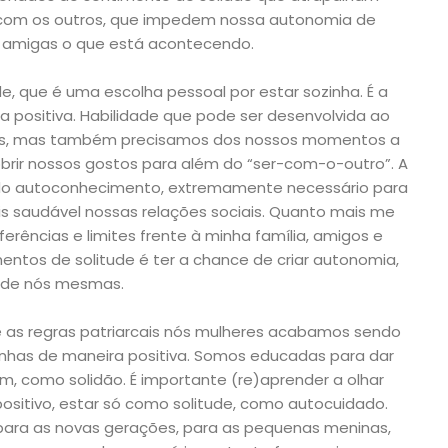
r com os outros, que impedem nossa autonomia de
 amigas o que está acontecendo.
e, que é uma escolha pessoal por estar sozinha. É a
a positiva. Habilidade que pode ser desenvolvida ao
iais, mas também precisamos dos nossos momentos a
brir nossos gostos para além do “ser-com-o-outro”. A
de do autoconhecimento, extremamente necessário para
 saudável nossas relações sociais. Quanto mais me
erências e limites frente à minha família, amigos e
ntos de solitude é ter a chance de criar autonomia,
ar de nós mesmas.
 as regras patriarcais nós mulheres acabamos sendo
inhas de maneira positiva. Somos educadas para dar
m, como solidão. É importante (re)aprender a olhar
itivo, estar só como solitude, como autocuidado.
 para as novas gerações, para as pequenas meninas,