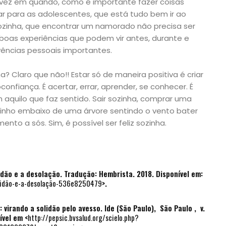
 vez em quando, como é importante fazer coisas
ar para as adolescentes, que está tudo bem ir ao
ozinha, que encontrar um namorado não precisa ser
 boas experiências que podem vir antes, durante e
ências pessoais importantes.
ha? Claro que não!! Estar só de maneira positiva é criar
nfiança. É acertar, errar, aprender, se conhecer. É
 aquilo que faz sentido. Sair sozinha, comprar uma
uinho embaixo de uma árvore sentindo o vento bater
nto a sós. Sim, é possível ser feliz sozinha.
idão e a desolação.
Tradução: Hembrista. 2018. Disponível em:
olidão-e-a-desolação-536e8250479
>.
 virando a solidão pelo avesso.
Ide (São Paulo)
, São Paulo , v.
ível em <
http://pepsic.bvsalud.org/scielo.php?