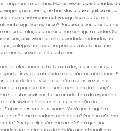
se imaginarem sozinhas. Muitas vezes questionadas do
viagem, no cinema, no bar. Mas o que significa estar
ocêntrica e heteronormativa, significa não ter um
lmente significa estar só? Porque, se nos afastarmos
 não em uma relação amorosa não configura solidão. Se
tamos sós, pois vivemos em sociedade, rodeadas de
igos, colegas de trabalho, pessoas aleatórias que
eralmente sozinhas não estamos.
nte relacionado a tristeza, a dor, a acreditar que
uporte. Às vezes atrelada à rejeição, ao abandono. É
 deixar de lado. Viver a solidão muitas vezes nos
ntender o por que deste sentimento ou da situação
omo se estar sozinhas fosse errado, fora do esperado.
 sentir sozinha é por conta da sensação de
. E aí os pensamentos voam: “Será que ninguém
s amigas não me mandam mensagem? Por que não me
e errado? Por que ninguém me ama? Será que sou
cionados ao sentimento de solidão que atrapalham