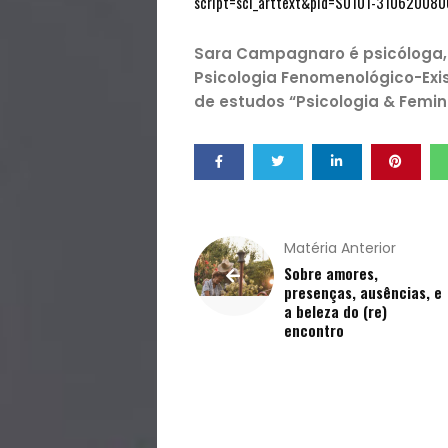
script=sci_arttext&pid=S0101-31062008
Qualidade
Sara Campagnaro é psicóloga, p
Psicologia Fenomenológico-Exi
de
de estudos “Psicologia & Femin
Vida
Sexualidade
Variedades
Matéria Anterior
Sobre amores,
presenças, ausências, e
a beleza do (re)
encontro
Buscar