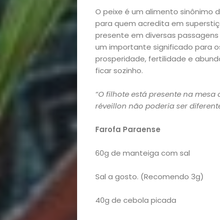
O peixe é um alimento sinônimo 
para quem acredita em superstiçõe
presente em diversas passagens d
um importante significado para o
prosperidade, fertilidade e abund
ficar sozinho.
“O filhote está presente na mesa 
réveillon não poderia ser diferent
Início
Farofa Paraense
Academia
60g de manteiga com sal
Beleza
Sal a gosto. (Recomendo 3g)
Bora
40g de cebola picada
lá!