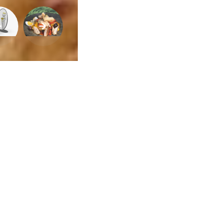
ca de Privacidade
•
Termos de Utilização
Jornalista Responsável:
Jana F