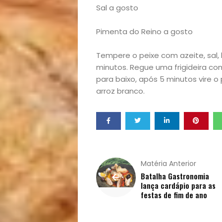
Notícias
Sal a gosto
Opinião
Pimenta do Reino a gosto
Pets
Tempere o peixe com azeite, sal, 
minutos. Regue uma frigideira co
Receitas
para baixo, após 5 minutos vire o
arroz branco.
Saúde
e
Qualidade
Matéria Anterior
Batalha Gastronomia
de
lança cardápio para as
festas de fim de ano
Vida