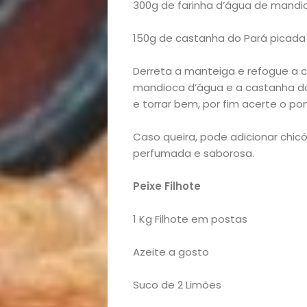
300g de farinha d’água de mandi
Casa
150g de castanha do Pará picad
e
Derreta a manteiga e refogue a c
mandioca d’água e a castanha do
Decoração
e torrar bem, por fim acerte o pon
Exclusiva
Caso queira, pode adicionar chicó
perfumada e saborosa.
Homem
Peixe Filhote
Mães
1 Kg Filhote em postas
&
Azeite a gosto
Filhos
Suco de 2 Limões