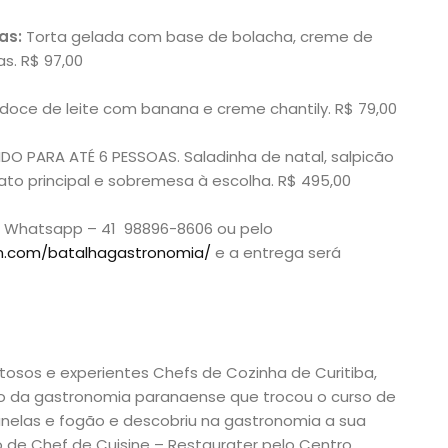
as:
Torta gelada com base de bolacha, creme de
as. R$ 97,00
oce de leite com banana e creme chantily. R$ 79,00
DO PARA ATÉ 6 PESSOAS. Saladinha de natal, salpicão
rato principal e sobremesa à escolha. R$ 495,00
ia Whatsapp – 41 98896-8606 ou pelo
m.com/batalhagastronomia/
e a entrega será
osos e experientes Chefs de Cozinha de Curitiba,
io da gastronomia paranaense que trocou o curso de
elas e fogão e descobriu na gastronomia a sua
o de Chef de Cuisine – Restaurater pelo Centro