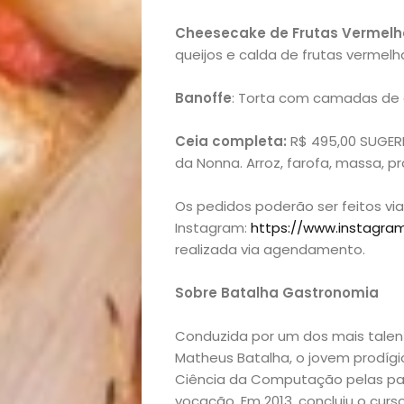
Opinião
Cheesecake de Frutas Vermelh
queijos e calda de frutas vermelh
Pets
Banoffe
: Torta com camadas de d
Receitas
Ceia completa:
R$ 495,00 SUGERI
da Nonna. Arroz, farofa, massa, p
Saúde
Os pedidos poderão ser feitos v
e
Instagram:
https://www.instagra
realizada via agendamento.
Qualidade
Sobre Batalha Gastronomia
de
Conduzida por um dos mais talent
Matheus Batalha, o jovem prodíg
Vida
Ciência da Computação pelas pan
vocação. Em 2013, concluiu o curs