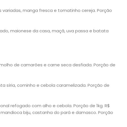
s variadas, manga fresca e tomatinho cereja. Porção
iado, maionese da casa, maçã, uva passa e batata
o molho de camarões e carne seca desfiada. Porção de
nta síria, cominho e cebola caramelizada. Porção de
cional refogado com alho e cebola. Porção de 1kg. R$
e mandioca biju, castanha do pará e damasco. Porção