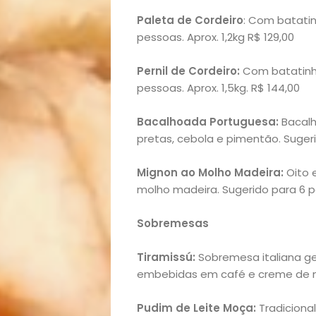
Casa
Paleta de Cordeiro
: Com batatin
pessoas. Aprox. 1,2kg R$ 129,00
e
Pernil de Cordeiro:
Com batatinha
Decoração
pessoas. Aprox. 1,5kg. R$ 144,00
Exclusiva
Bacalhoada Portuguesa:
Bacalh
pretas, cebola e pimentão. Sugeri
Homem
Mignon ao Molho Madeira:
Oito 
molho madeira. Sugerido para 6 pe
Mães
Sobremesas
&
Tiramissú:
Sobremesa italiana 
Filhos
embebidas em café e creme de m
Notícias
Pudim de Leite Moça:
Tradiciona