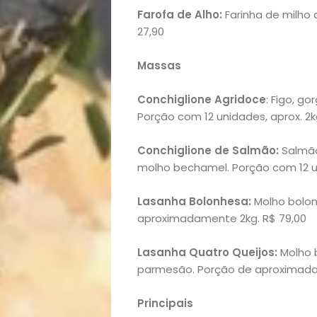
Farofa de Alho:
Farinha de milho 
27,90
Massas
Conchiglione Agridoce
: Figo, g
Porção com 12 unidades, aprox. 2k
Início
Conchiglione de Salmão:
Salmão
molho bechamel. Porção com 12 uni
Academia
Lasanha Bolonhesa:
Molho bolon
Beleza
aproximadamente 2kg. R$ 79,00
Lasanha Quatro Queijos:
Molho b
Bora
parmesão. Porção de aproximada
lá!
Principais