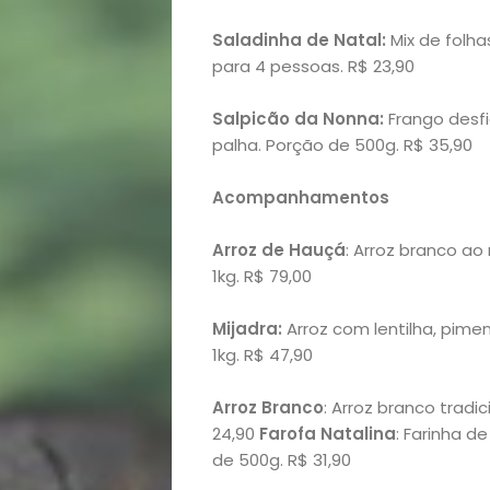
Saladinha de Natal:
Mix de folha
para 4 pessoas. R$ 23,90
Salpicão da Nonna:
Frango desf
palha. Porção de 500g. R$ 35,90
Acompanhamentos
Arroz de Hauçá
: Arroz branco a
1kg. R$ 79,00
Mijadra:
Arroz com lentilha, pime
1kg. R$ 47,90
Arroz Branco
: Arroz branco tradi
24,90
Farofa Natalina
: Farinha d
de 500g. R$ 31,90