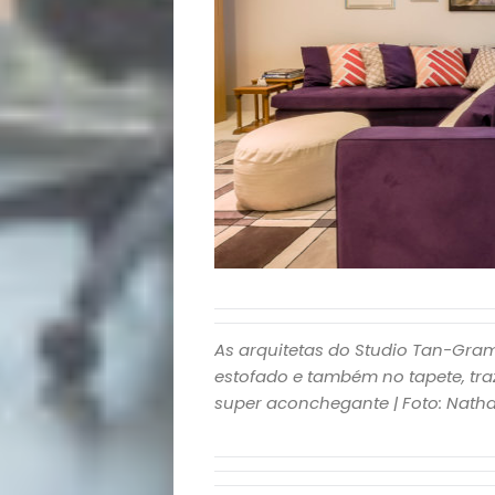
Opinião
Pets
Receitas
Saúde
e
Qualidade
de
As arquitetas do Studio Tan-Gra
estofado e também no tapete, tra
Vida
super aconchegante | Foto: Natha
Sexualidade