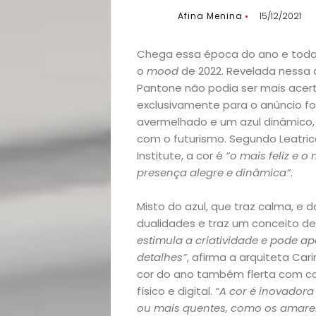
Afina Menina
15/12/2021
Chega essa época do ano e todos
o
mood
de 2022. Revelada nessa 
Pantone não podia ser mais acert
exclusivamente para o anúncio f
avermelhado e um azul dinâmico, 
com o futurismo. Segundo Leatric
Institute, a cor é
“o mais feliz e 
presença alegre e dinâmica”
.
Misto do azul, que traz calma, e 
dualidades e traz um conceito d
estimula a criatividade e pode a
detalhes”
, afirma a arquiteta Car
cor do ano também flerta com c
físico e digital.
“A cor é inovadora
ou mais quentes, como os amarel