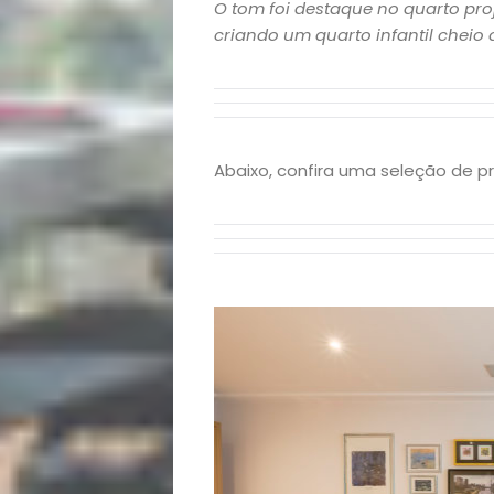
O tom foi destaque no quarto pro
e
criando um quarto infantil cheio 
Decoração
Exclusiva
Abaixo, confira uma seleção de pr
Homem
Mães
&
Filhos
Notícias