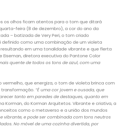
 os olhos ficam atentos para o tom que ditará
quarta-feira (8 de dezembro), a cor do ano da
ada – batizada de Very Peri, o tom criado
oi definido como uma combinação de um violeta
resultando em uma tonalidade vibrante e que flerta
e Eiseman, diretora executiva do Pantone Color
o mais quente de todos os tons de azul, com uma
do vermelho, que energiza, o tom de violeta brinca com
e transformação.
“É uma cor jovem e ousada, que
parecer tanto em paredes de destaques, quanto em
ina Korman, do Korman Arquitetos. Vibrante e criativa, a
onceitos como o metaverso e a união dos mundos
 e vibrante, e pode ser combinada com tons neutros
ados. No móvel de uma cozinha divertida, por