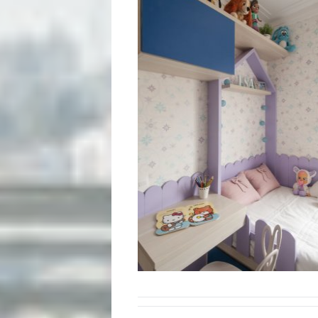
Início
Academia
Beleza
Bora
lá!
Casa