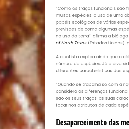
e
“Como os traços funcionais são 
muitas espécies, o uso de uma 
Decoração
papéis ecológicos de várias espé
previsões de como algumas espé
no uso da terra”, afirma a biólog
Exclusiva
of North Texas
(Estados Unidos), p
Homem
A cientista explica ainda que o c
número de espécies. Já a diversi
Mães
diferentes características das es
&
“Quando se trabalha só com a riq
considera as diferenças funcionai
Filhos
são os seus traços, as suas carac
focar nos atributos de cada espé
Notícias
Desaparecimento das me