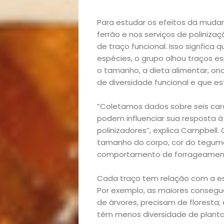
Para estudar os efeitos da muda
ferrão e nos serviços de poliniz
de traço funcional. Isso signfica
espécies, o grupo olhou traços e
o tamanho, a dieta alimentar, on
Início
de diversidade funcional e que e
Academia
“Coletamos dados sobre seis cara
podem influenciar sua resposta
polinizadores”, explica Campbell. 
Beleza
tamanho do corpo, cor do tegume
comportamento de forrageamento
Bora
Cada traço tem relação com a est
lá!
Por exemplo, as maiores consegu
de árvores, precisam de floresta;
Casa
têm menos diversidade de plant