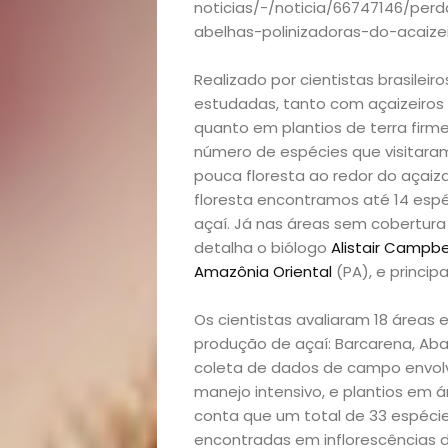
noticias/-/noticia/66747146/pe
abelhas-polinizadoras-do-acaize
Realizado por cientistas brasileir
estudadas, tanto com açaizeiros 
quanto em plantios de terra firm
número de espécies que visitaram
pouca floresta ao redor do açaiz
floresta encontramos até 14 espé
açaí. Já nas áreas sem cobertura
detalha o biólogo
Alistair Campbe
Amazônia Oriental
(PA), e princip
Os cientistas avaliaram 18 área
produção de açaí: Barcarena, Aba
coleta de dados de campo envolv
manejo intensivo, e plantios em á
conta que um total de 33 espéci
encontradas em inflorescências 