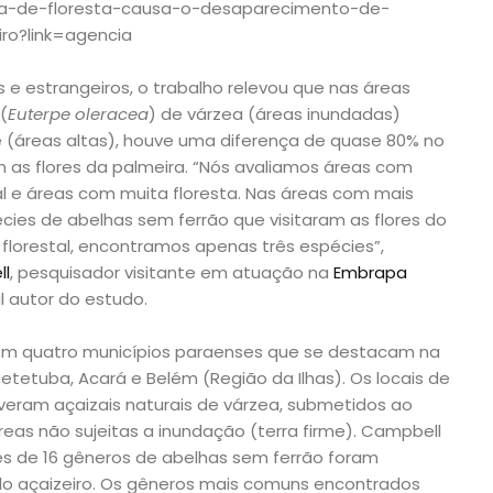
rda-de-floresta-causa-o-desaparecimento-de-
iro?link=agencia
os e estrangeiros, o trabalho relevou que nas áreas
(
Euterpe oleracea
) de várzea (áreas inundadas)
e (áreas altas), houve uma diferença de quase 80% no
 as flores da palmeira. “Nós avaliamos áreas com
al e áreas com muita floresta. Nas áreas com mais
cies de abelhas sem ferrão que visitaram as flores do
 florestal, encontramos apenas três espécies”,
ll
, pesquisador visitante em atuação na
Embrapa
al autor do estudo.
s em quatro municípios paraenses que se destacam na
etetuba, Acará e Belém (Região da Ilhas). Os locais de
eram açaizais naturais de várzea, submetidos ao
reas não sujeitas a inundação (terra firme). Campbell
es de 16 gêneros de abelhas sem ferrão foram
do açaizeiro. Os gêneros mais comuns encontrados