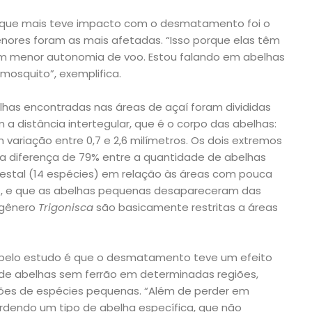
ca que mais teve impacto com o desmatamento foi o
ores foram as mais afetadas. “Isso porque elas têm
têm menor autonomia de voo. Estou falando em abelhas
osquito”, exemplifica.
lhas encontradas nas áreas de açaí foram divididas
 distância intertegular, que é o corpo das abelhas:
variação entre 0,7 e 2,6 milímetros. Os dois extremos
a diferença de 79% entre a quantidade de abelhas
restal (14 espécies) em relação às áreas com pouca
), e que as abelhas pequenas desapareceram das
 gênero
Trigonisca
são basicamente restritas a áreas
 pelo estudo é que o desmatamento teve um efeito
de abelhas sem ferrão em determinadas regiões,
ões de espécies pequenas. “Além de perder em
dendo um tipo de abelha específica, que não