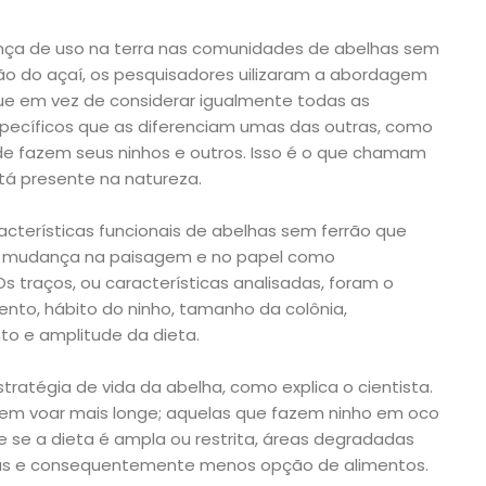
nça de uso na terra nas comunidades de abelhas sem
ação do açaí, os pesquisadores uilizaram a abordagem
 que em vez de considerar igualmente todas as
specíficos que as diferenciam umas das outras, como
de fazem seus ninhos e outros. Isso é o que chamam
stá presente na natureza.
cterísticas funcionais de abelhas sem ferrão que
 à mudança na paisagem e no papel como
Os traços, ou características analisadas, foram o
nto, hábito do ninho, tamanho da colônia,
 e amplitude da dieta.
ratégia de vida da abelha, como explica o cientista.
em voar mais longe; aquelas que fazem ninho em oco
 e se a dieta é ampla ou restrita, áreas degradadas
as e consequentemente menos opção de alimentos.