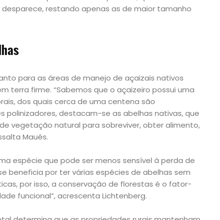
e desparece, restando apenas as de maior tamanho
lhas
anto para as áreas de manejo de açaizais nativos
em terra firme. “Sabemos que o açaizeiro possui uma
orais, dos quais cerca de uma centena são
es polinizadores, destacam-se as abelhas nativas, que
e vegetação natural para sobreviver, obter alimento,
essalta Maués.
ma espécie que pode ser menos sensível à perda de
se beneficia por ter várias espécies de abelhas sem
icas, por isso, a conservação de florestas é o fator-
de funcional”, acrescenta Lichtenberg.
ntal determina que as propriedades rurais mantenham