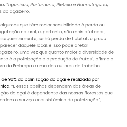
na
,
Trigonisca
,
Partamona
,
Plebeia
e
Nannotrigona
,
s do açaizeiro.
 algumas que têm maior sensibilidade à perda ou
etação natural, e, portanto, são mais afetadas,
sequentemente, se há perda de habitat, o grupo
parecer daquele local, e isso pode afetar
çaizeiro, uma vez que quanto maior a diversidade de
ente é a polinização e a produção de frutos”, afirma a
ora da Embrapa e uma das autoras do trabalho.
 de 90% da polinização do açaí é realizada por
nica
. “E essas abelhas dependem das áreas de
ução do açaí é dependente das nossas florestas que
ardam o serviço ecossistêmico de polinização”,