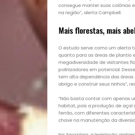
Variedades
consegue manter suas colônias 
na região”, alerta Campbell.
Mais florestas, mais abe
Buscar
O estudo serve como um alerta t
quanto para as áreas de plantio 
megadiversidade de visitantes fl
polinizadores em potencial. Dess
tem alta dependência das áreas d
abrigo e construir seus ninhos”, r
“Não basta contar com apenas u
habitat, pois a produção de açaí 
ferrão, com diferentes característ
chave na manutenção da diversida
Na Amazônia, a legislação ambie