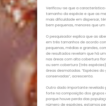
Opinião
Verificou-se que a característi
Pets
tamanho da espécie e que as men
mais dificuldade em dispersar, 
Receitas
bem pequenas, menores que um m
Saúde
O pesquisador explica que as abe
em três tamanhos de acordo com a
e
pequenas, médias e grandes, com 
de resultados revelam que há um
nas áreas com alta cobertura flo
Qualidade
ou sem cobertura (três espécies
áreas desmatadas. “Espécies do
de
conservadas”, acrescenta.
Vida
Outro dado importante revelado
forte na composição dos grupos 
Sexualidade
porque houve perda das populaç
número de espécies, estamos per