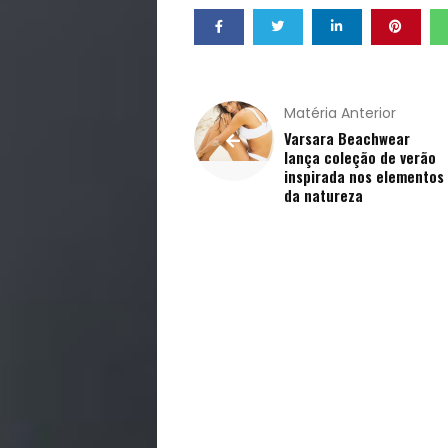
de
Vida
Matéria Anterior
Sexualidade
Varsara Beachwear
lança coleção de verão
Variedades
inspirada nos elementos
da natureza
Buscar