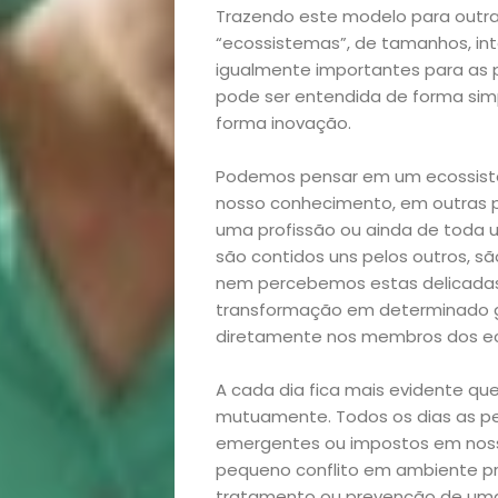
Trazendo este modelo para outra
“ecossistemas”, de tamanhos, in
igualmente importantes para as 
pode ser entendida de forma si
forma inovação.
Podemos pensar em um ecossist
nosso conhecimento, em outras p
uma profissão ou ainda de toda
são contidos uns pelos outros, sã
nem percebemos estas delicadas 
transformação em determinado 
diretamente nos membros dos ec
Início
A cada dia fica mais evidente 
Academia
mutuamente. Todos os dias as pes
emergentes ou impostos em noss
Beleza
pequeno conflito em ambiente p
tratamento ou prevenção de uma 