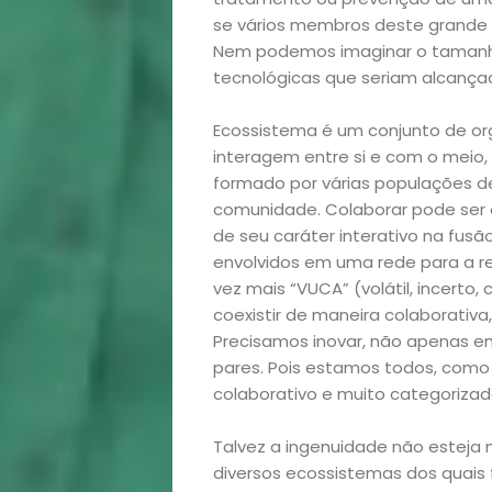
se vários membros deste grande e
Bora
Nem podemos imaginar o tamanho
tecnológicas que seriam alcança
lá!
Ecossistema é um conjunto de or
Casa
interagem entre si e com o meio
formado por várias populações de
e
comunidade. Colaborar pode ser
de seu caráter interativo na fusã
Decoração
envolvidos em uma rede para a 
vez mais “VUCA” (volátil, incert
Exclusiva
coexistir de maneira colaborativa
Precisamos inovar, não apenas e
pares. Pois estamos todos, como
Homem
colaborativo e muito categorizad
Mães
Talvez a ingenuidade não esteja
diversos ecossistemas dos quais