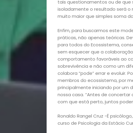
&
tais questionamentos ou de que se
isoladamente o resultado será o
Filhos
muito maior que simples soma da
Notícias
Enfim, para buscarmos este model
práticas, não apenas teóricas. D
Opinião
para todos do Ecossistema, conse
sem esquecer que a colaboração
comportamento favoráveis ao col
Pets
sobrevivência e não como um dif
colabora “pode” errar e evoluir. 
Receitas
membros do ecossistema, por mei
principalmente iniciando por um 
Saúde
nossa casa. “Antes de concertar 
com que está perto, juntos podem
e
Ronaldo Rangel Cruz -É psicólogo
Qualidade
curso de Psicologia da Estácio Cur