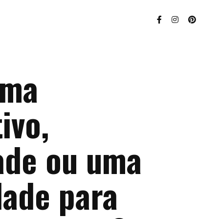
ema
ivo,
ade ou uma
dade para