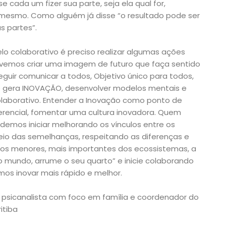
 cada um fizer sua parte, seja ela qual for,
 mesmo. Como alguém já disse “o resultado pode ser
s partes”.
o colaborativo é preciso realizar algumas ações
evemos criar uma imagem de futuro que faça sentido
guir comunicar a todos, Objetivo único para todos,
 gera INOVAÇÃO, desenvolver modelos mentais e
aborativo. Entender a Inovação como ponto de
erencial, fomentar uma cultura inovadora. Quem
Podemos iniciar melhorando os vínculos entre os
o das semelhanças, respeitando as diferenças e
dos menores, mais importantes dos ecossistemas, a
o mundo, arrume o seu quarto” e inicie colaborando
os inovar mais rápido e melhor.
, psicanalista com foco em família e coordenador do
itiba