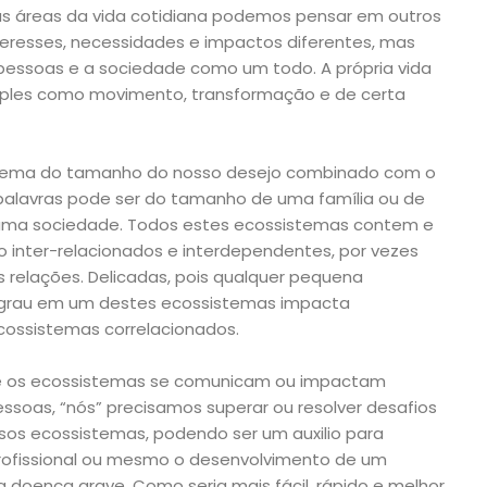
s áreas da vida cotidiana podemos pensar em outros
teresses, necessidades e impactos diferentes, mas
pessoas e a sociedade como um todo. A própria vida
mples como movimento, transformação e de certa
ema do tamanho do nosso desejo combinado com o
alavras pode ser do tamanho de uma família ou de
 uma sociedade. Todos estes ecossistemas contem e
o inter-relacionados e interdependentes, por vezes
relações. Delicadas, pois qualquer pequena
grau em um destes ecossistemas impacta
ossistemas correlacionados.
que os ecossistemas se comunicam ou impactam
soas, “nós” precisamos superar ou resolver desafios
os ecossistemas, podendo ser um auxilio para
rofissional ou mesmo o desenvolvimento de um
doença grave. Como seria mais fácil, rápido e melhor