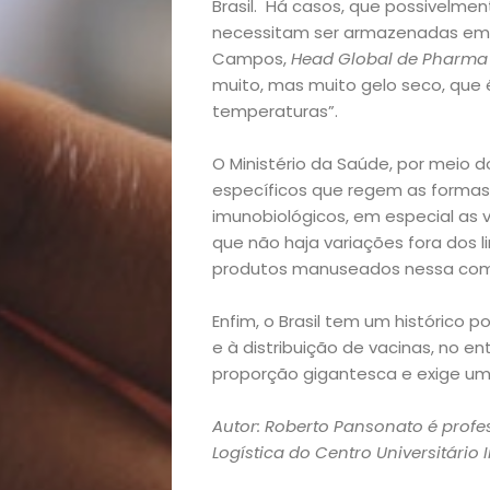
Brasil. Há casos, que possivelmen
Decoração
necessitam ser armazenadas em 
Campos,
Head Global de Pharma 
Exclusiva
muito, mas muito gelo seco, que é
temperaturas”.
Homem
O Ministério da Saúde, por meio 
Mães
específicos que regem as formas 
imunobiológicos, em especial as v
&
que não haja variações fora dos 
produtos manuseados nessa compl
Filhos
Enfim, o Brasil tem um histórico 
e à distribuição de vacinas, no e
Notícias
proporção gigantesca e exige um 
Opinião
Autor: Roberto Pansonato é profe
Logística do Centro Universitário 
Pets