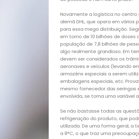
Novamente a logística no centro
alemã DHL, que opera em vários p
Início
para essa mega distribuição. Seg
em torno de 10 bilhões de doses
população de 7,8 bilhões de pess
Academia
algo realmente grandioso. Em ter
devem ser considerados os trâmi
Beleza
aeronaves e veículos (levando em
armazéns especiais a serem utili
Bora
embalagens especiais, etc. Prov
mesmo fornecedor das seringas e
lá!
envolvida, se torna uma variável 
Casa
Se não bastasse todas as quest
refrigeração do produto, que pod
e
utilizada. De uma forma geral, 
a 8°C, o que traz uma preocupaçã