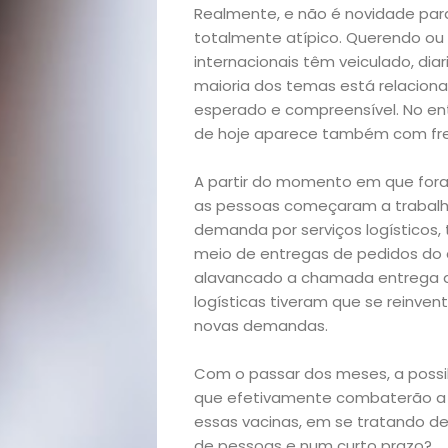
Realmente, e não é novidade pa
totalmente atípico. Querendo ou n
internacionais têm veiculado, diar
maioria dos temas está relacion
esperado e compreensível. No ent
de hoje aparece também com freq
A partir do momento em que fora
as pessoas começaram a trabalha
demanda por serviços logísticos,
meio de entregas de pedidos do 
alavancado a chamada entrega de
logísticas tiveram que se reinven
novas demandas.
Com o passar dos meses, a possi
que efetivamente combaterão a c
essas vacinas, em se tratando 
de pessoas e num curto prazo?