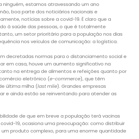
ra ninguém, estamos atravessando um ano
ão, boa parte dos noticiários nacionais e
iamente, notícias sobre a covid-19. É claro que a
ado à saúde das pessoas, o que é totalmente
anto, um setor prioritário para a população nos dias
uência nos veículos de comunicação: a logística.
m decretadas normas para o distanciamento social e
r em casa, houve um aumento significativo na
 tanto na entrega de alimentos e refeições quanto por
comércio eletrônico (
e-commerce
), que têm
 última milha (
last mile
). Grandes empresas
tar e ainda estão se reinventando para atender as
bilidade de que em breve a população terá vacinas
ovid-19, ocasiona uma preocupação: como distribuir
de um produto complexo, para uma enorme quantidade