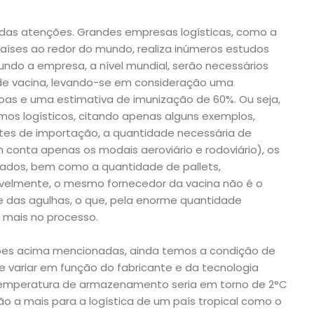
 das atenções. Grandes empresas logísticas, como a
aíses ao redor do mundo, realiza inúmeros estudos
undo a empresa, a nível mundial, serão necessários
 de vacina, levando-se em consideração uma
oas e uma estimativa de imunização de 60%. Ou seja,
mos logísticos, citando apenas alguns exemplos,
tes de importação, a quantidade necessária de
 conta apenas os modais aeroviário e rodoviário), os
zados, bem como a quantidade de pallets,
avelmente, o mesmo fornecedor da vacina não é o
 das agulhas, o que, pela enorme quantidade
a mais no processo.
ões acima mencionadas, ainda temos a condição de
e variar em função do fabricante e da tecnologia
a temperatura de armazenamento seria em torno de 2°C
o a mais para a logística de um país tropical como o