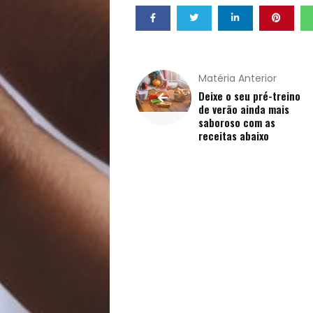
Receitas
Saúde
Matéria Anterior
e
Deixe o seu pré-treino
de verão ainda mais
saboroso com as
Qualidade
receitas abaixo
de
Vida
Sexualidade
Variedades