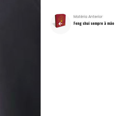
Filhos
Notícias
Matéria Anterior
Feng shui sempre à mão
Opinião
Pets
Receitas
Saúde
e
Qualidade
de