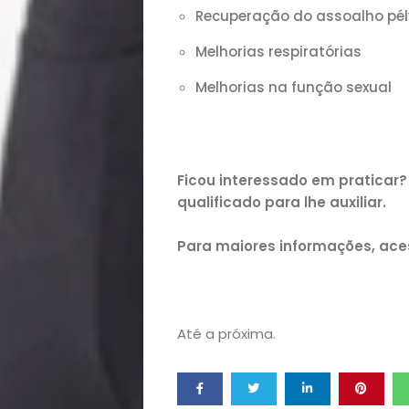
Bora
Recuperação do assoalho pél
lá!
Melhorias respiratórias
Casa
Melhorias na função sexual
e
Ficou interessado em praticar?
Decoração
qualificado para lhe auxiliar.
Exclusiva
Para maiores informações, aces
Homem
Mães
Até a próxima.
&