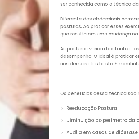
ser conhecida como a técnica da 
Diferente das abdominais normais
posturas. Ao praticar esses exercí
que resulta em uma mudança na e
As posturas variam bastante e o
desempenho. O ideal é praticar 
nos demais dias basta 5 minutinho
Início
Os benefícios dessa técnica são m
Academia
Reeducação Postural
Beleza
Diminuição do perímetro da 
Auxilia em casos de diástas