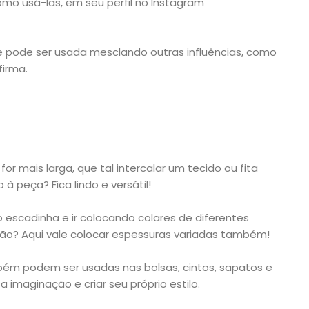
omo usá-las, em seu perfil no Instagram
e pode ser usada mesclando outras influências, como
firma.
for mais larga, que tal intercalar um tecido ou fita
 à peça? Fica lindo e versátil!
o escadinha e ir colocando colares de diferentes
? Aqui vale colocar espessuras variadas também!
bém podem ser usadas nas bolsas, cintos, sapatos e
 imaginação e criar seu próprio estilo.