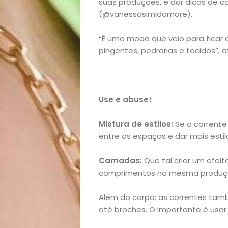
Beleza
suas produções, e dar dicas de c
(@vanessasimidamore).
Bora
“É uma moda que veio para ficar 
pingentes, pedrarias e tecidos”, a
lá!
Casa
Use e abuse!
e
Mistura de estilos:
Se a corrente 
Decoração
entre os espaços e dar mais estilo
Exclusiva
Camadas:
Que tal criar um efeit
comprimentos na mesma produção
Homem
Além do corpo: as correntes tam
até broches. O importante é usar a
Mães