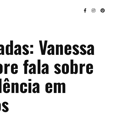
adas: Vanessa
re fala sobre
dência em
os