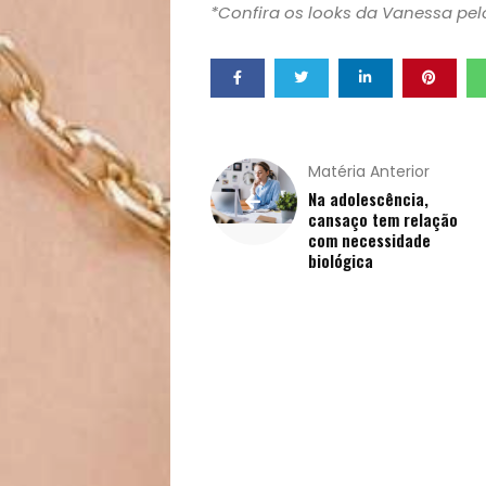
*Confira os looks da Vanessa pe
&
Filhos
Notícias
Matéria Anterior
Opinião
Na adolescência,
cansaço tem relação
com necessidade
Pets
biológica
Receitas
Saúde
e
Qualidade