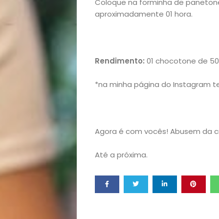
Coloque na forminha de panetone
Exclusiva
aproximadamente 01 hora.
Homem
Mães
Rendimento:
01 chocotone de 500
&
*na minha página do Instagram t
Filhos
Agora é com vocês! Abusem da cr
Notícias
Até a próxima.
Opinião
Pets
Receitas