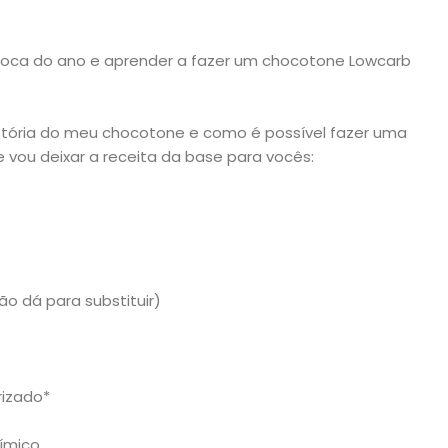
época do ano e aprender a fazer um chocotone Lowcarb
história do meu chocotone e como é possível fazer uma
e vou deixar a receita da base para vocês:
o dá para substituir)
erizado*
uímico