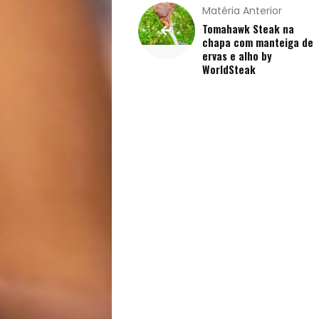
Matéria Anterior
Saúde
Tomahawk Steak na
chapa com manteiga de
ervas e alho by
e
WorldSteak
Qualidade
de
Vida
Sexualidade
Variedades
Buscar