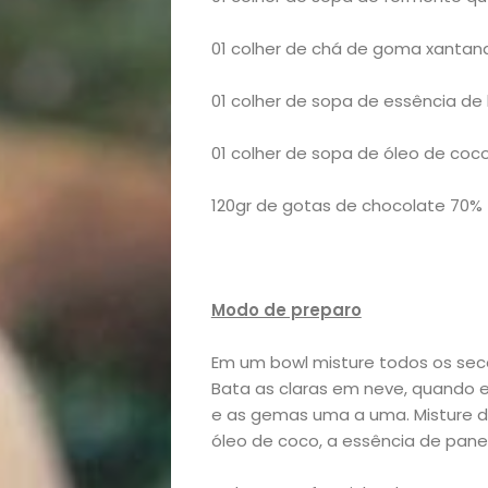
01 colher de chá de goma xantan
Início
01 colher de sopa de essência de
Academia
01 colher de sopa de óleo de coc
Beleza
120gr de gotas de chocolate 70%
Bora
lá!
Modo de preparo
Casa
Em um bowl misture todos os sec
e
Bata as claras em neve, quando 
e as gemas uma a uma. Misture 
óleo de coco, a essência de pane
Decoração