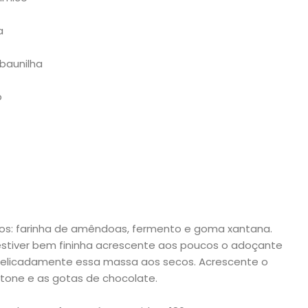
a
 baunilha
o
os: farinha de amêndoas, fermento e goma xantana.
estiver bem fininha acrescente aos poucos o adoçante
delicadamente essa massa aos secos. Acrescente o
tone e as gotas de chocolate.