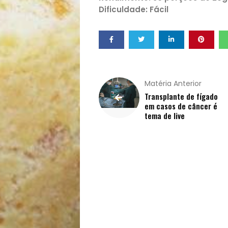
Dificuldade: Fácil
Decoração
Exclusiva
Homem
Matéria Anterior
Transplante de fígado
Mães
em casos de câncer é
tema de live
&
Filhos
Notícias
Opinião