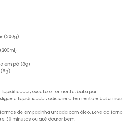
ce (300g)
 (200ml)
co em pó (8g)
o
(8g)
liquidificador, exceto o fermento, bata por
gue o liquidificador, adicione o fermento e bata mais
formas de empadinha untada com óleo. Leve ao forno
e 30 minutos ou até dourar bem.