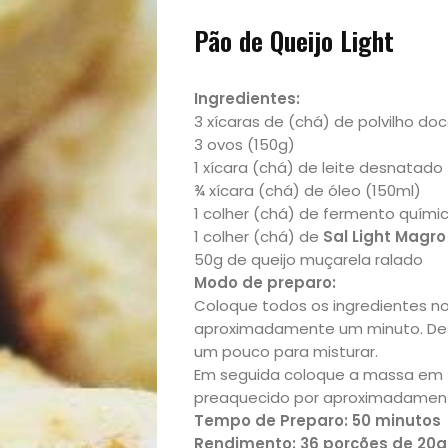
Pão de Queijo Light
Ingredientes:
Início
3 xícaras de (chá) de polvilho do
3 ovos (150g)
1 xícara (chá) de leite desnatado
Academia
¾ xícara (chá) de óleo (150ml)
1 colher (chá) de fermento quími
Beleza
1 colher (chá) de
Sal Light Magr
50g de queijo muçarela ralado
Bora
Modo de preparo:
Coloque todos os ingredientes no 
lá!
aproximadamente um minuto. Desli
um pouco para misturar.
Em seguida coloque a massa em 
Casa
preaquecido por aproximadament
Tempo de Preparo: 50 minutos
e
Rendimento: 36 porções de 20g