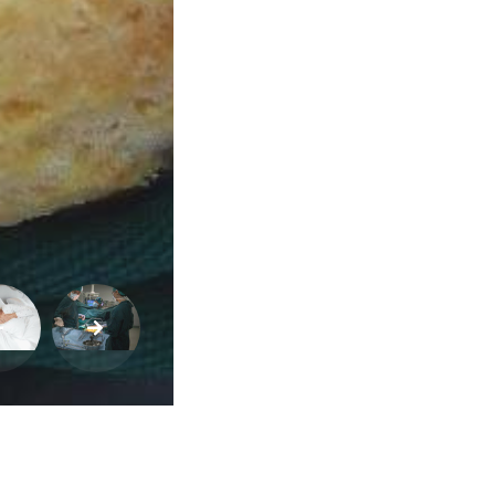
Pets
Receitas
Saúde
e
Qualidade
de
Vida
Sexualidade
Variedades