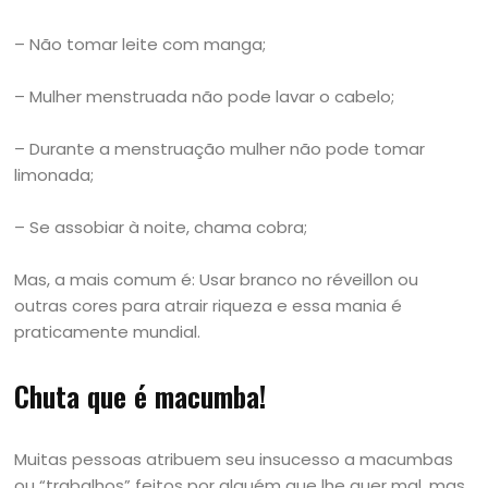
– Não tomar leite com manga;
– Mulher menstruada não pode lavar o cabelo;
– Durante a menstruação mulher não pode tomar
limonada;
– Se assobiar à noite, chama cobra;
Mas, a mais comum é: Usar branco no réveillon ou
outras cores para atrair riqueza e essa mania é
praticamente mundial.
Chuta que é macumba!
Muitas pessoas atribuem seu insucesso a macumbas
ou “trabalhos” feitos por alguém que lhe quer mal, mas