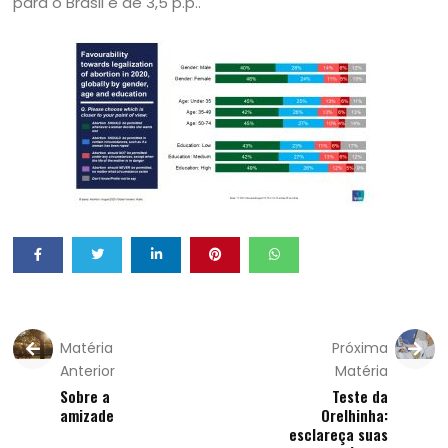
para o Brasil é de 3,5 p.p..
Matéria
Próxima
Anterior
Matéria
Sobre a
Teste da
amizade
Orelhinha:
esclareça suas