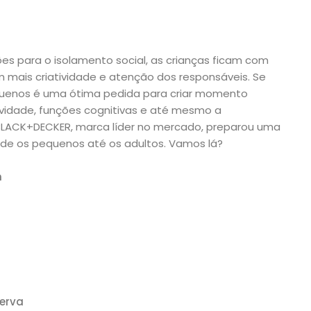
s para o isolamento social, as crianças ficam com
ais criatividade e atenção dos responsáveis. Se
quenos é uma ótima pedida para criar momento
tividade, funções cognitivas e até mesmo a
a BLACK+DECKER, marca líder no mercado, preparou uma
de os pequenos até os adultos. Vamos lá?
n
serva