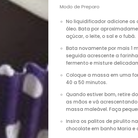
Casa
Modo de Preparo
e
No liquidificador adicione os
óleo. Bata por aproximadame
açúcar, o leite, o sal e o fubá.
Decoração
Bata novamente por mais 1 m
Exclusiva
seguida acrescente a farinha
fermento e misture delicada
Homem
Coloque a massa em uma form
40 a 50 minutos.
Mães
Quando estiver bom, retire do f
&
as mãos e vá acrescentando o 
massa maleável. Faça pequen
Filhos
Insira os palitos de pirulito
chocolate em banho Maria e c
Notícias