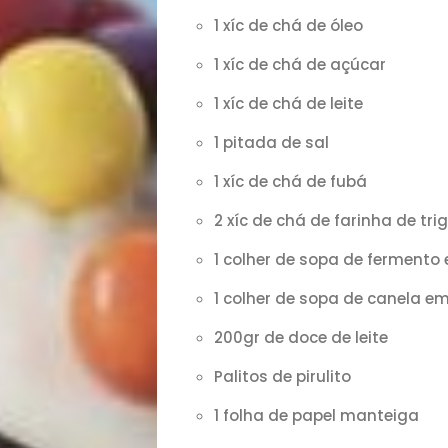
1 xíc de chá de óleo
1 xíc de chá de açúcar
1 xíc de chá de leite
1 pitada de sal
1 xíc de chá de fubá
Início
2 xíc de chá de farinha de tri
Academia
1 colher de sopa de fermento
1 colher de sopa de canela e
Beleza
200gr de doce de leite
Bora
Palitos de pirulito
lá!
1 folha de papel manteiga