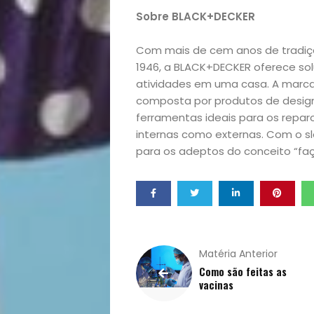
Sobre BLACK+DECKER
Opinião
Com mais de cem anos de tradiçã
Pets
1946, a BLACK+DECKER oferece sol
atividades em uma casa. A marca 
Receitas
composta por produtos de design
ferramentas ideais para os repa
internas como externas. Com o slo
Saúde
para os adeptos do conceito “f
e
Qualidade
de
Matéria Anterior
Como são feitas as
Vida
vacinas