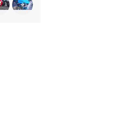
ca de Privacidade
•
Termos de Utilização
Jornalista Responsável:
Jana F
Afina Menina
em, 945 — Campo Largo/PR — CEP 83601-240 © — Afina Menina é uma ma