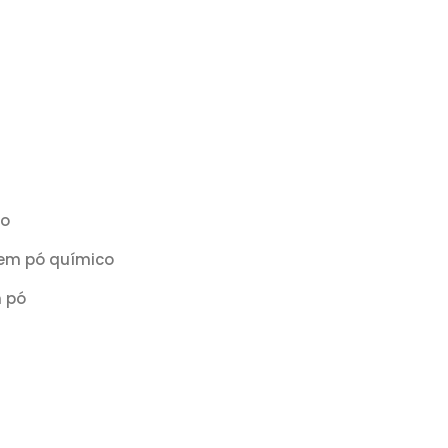
go
 em pó químico
m pó