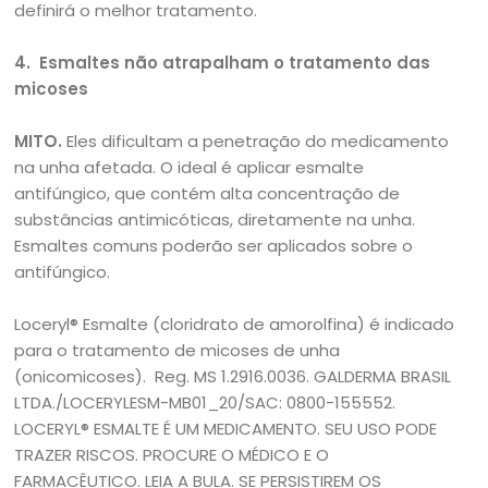
definirá o melhor tratamento.
4.
Esmaltes não atrapalham o tratamento das
micoses
MITO.
Eles dificultam a penetração do medicamento
na unha afetada. O ideal é aplicar esmalte
antifúngico, que contém alta concentração de
substâncias antimicóticas, diretamente na unha.
Esmaltes comuns poderão ser aplicados sobre o
antifúngico.
Loceryl® Esmalte (cloridrato de amorolfina) é indicado
para o tratamento de micoses de unha
(onicomicoses). Reg. MS 1.2916.0036. GALDERMA BRASIL
LTDA./LOCERYLESM-MB01_20/SAC: 0800-155552.
LOCERYL® ESMALTE É UM MEDICAMENTO. SEU USO PODE
TRAZER RISCOS. PROCURE O MÉDICO E O
FARMACÊUTICO. LEIA A BULA. SE PERSISTIREM OS