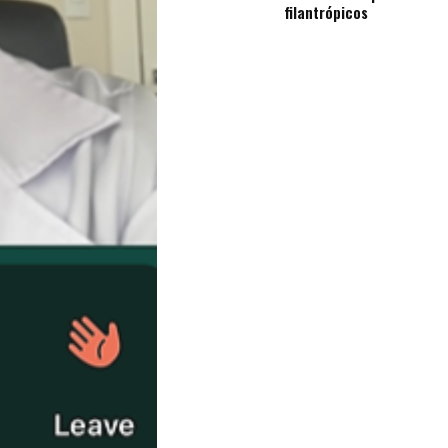
filantrópicos
Notícias
Opinião
Pets
Receitas
Saúde
e
Qualidade
de
Vida