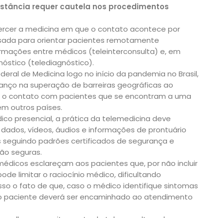
istância requer cautela nos procedimentos
ercer a medicina em que o contato acontece por
É usada para orientar pacientes remotamente
formações entre médicos (teleinterconsulta) e, em
nóstico (telediagnóstico).
ral de Medicina logo no início da pandemia no Brasil,
anço na superação de barreiras geográficas ao
ta o contato com pacientes que se encontram a uma
m outros países.
o presencial, a prática da telemedicina deve
o, dados, vídeos, áudios e informações de prontuário
s seguindo padrões certificados de segurança e
ão seguras.
médicos esclareçam aos pacientes que, por não incluir
ode limitar o raciocínio médico, dificultando
sso o fato de que, caso o médico identifique sintomas
, o paciente deverá ser encaminhado ao atendimento