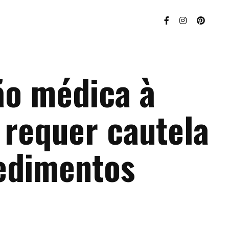
ão médica à
 requer cautela
edimentos