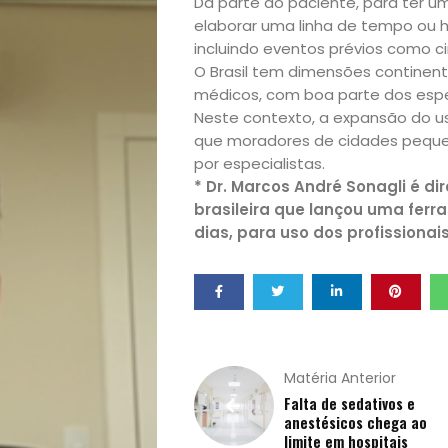
lá!
Da parte do paciente, para ter u
elaborar uma linha de tempo ou h
Casa
incluindo eventos prévios como ci
O Brasil tem dimensões continent
médicos, com boa parte dos espe
e
Neste contexto, a expansão do u
que moradores de cidades peque
Decoração
por especialistas.
* Dr. Marcos André Sonagli é d
Exclusiva
brasileira que lançou uma ferr
dias, para uso dos profissiona
Homem
Mães
&
Matéria Anterior
Falta de sedativos e
Filhos
anestésicos chega ao
limite em hospitais