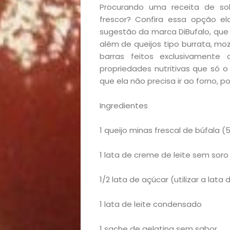
Procurando uma receita de sob
frescor? Confira essa opção el
sugestão da marca DiBufalo, que 
além de queijos tipo burrata, moz
barras feitos exclusivamente
propriedades nutritivas que só o 
que ela não precisa ir ao forno, p
Ingredientes
1 queijo minas frescal de búfala (
Início
1 lata de creme de leite sem soro
Academia
1/2 lata de açúcar (utilizar a la
Beleza
1 lata de leite condensado
Bora
1 sache de gelatina sem sabor