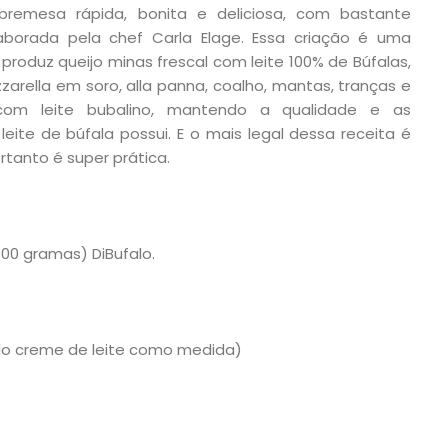
remesa rápida, bonita e deliciosa, com bastante
aborada pela chef Carla Elage. Essa criação é uma
produz queijo minas frescal com leite 100% de Búfalas,
zarella em soro, alla panna, coalho, mantas, tranças e
 com leite bubalino, mantendo a qualidade e as
leite de búfala possui. E o mais legal dessa receita é
ortanto é super prática.
500 gramas) DiBufalo.
ta do creme de leite como medida)