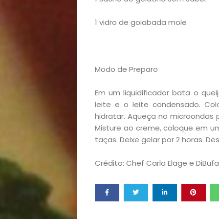
lá!
1 vidro de goiabada mole
Casa
e
Modo de Preparo
Decoração
Em um liquidificador bata o quei
leite e o leite condensado. Co
Exclusiva
hidratar. Aqueça no microondas p
Misture ao creme, coloque em u
Homem
taças. Deixe gelar por 2 horas. D
Crédito: Chef Carla Elage e DiBuf
Mães
&