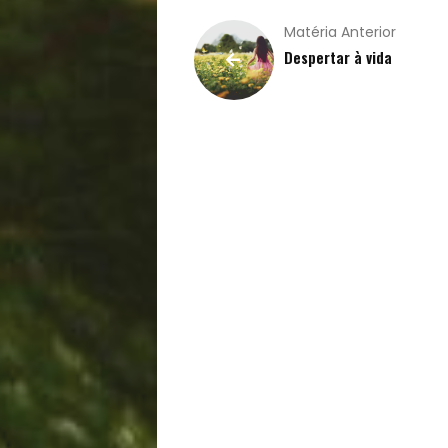
Filhos
Matéria Anterior
Notícias
Despertar à vida
Opinião
Pets
Receitas
Saúde
e
Qualidade
de