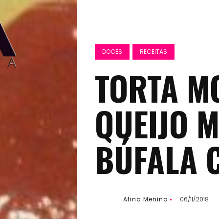
DOCES
RECEITAS
TORTA M
QUEIJO M
BÚFALA 
Afina Menina
06/11/2018