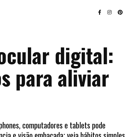
cular digital:
s para aliviar
phones, computadores e tablets pode
cia e visão embaçada; veja hábitos simples