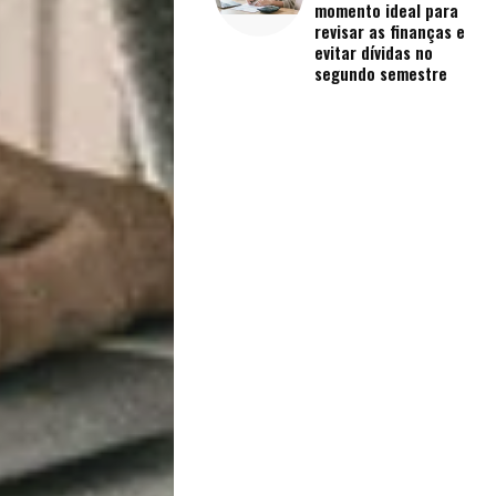
Vida
momento ideal para
revisar as finanças e
evitar dívidas no
Sexualidade
segundo semestre
Variedades
Buscar