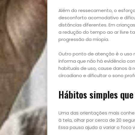
Além do ressecamento, o esforço
desconforto acomodativo e dificu
distâncias diferentes. Em criança
a redução do tempo ao ar livre 
progressão da miopia.
Outro ponto de atenção é o uso n
informa que não há evidência cons
habituais de uso, cause danos à re
circadiano e dificultar o sono pro
Início
Hábitos simples que
Academia
Beleza
Uma das orientações mais conhec
à tela, olhar por cerca de 20 seg
Bora
Essa pausa ajuda a variar o foco v