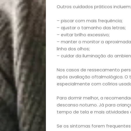
lá!
Outros cuidados práticos incluem
Casa
– piscar com mais frequência;
– ajustar o tamanho das letras;
e
– evitar brilho excessivo;
– manter o monitor a aproximad
linha dos olhos;
Decoração
– cuidar da iluminação do ambient
Exclusiva
Nos casos de ressecamento persist
após avaliação oftalmológica. O
Homem
especialmente com colírios usado
Mães
Para dormir melhor, a recomendaç
descanso noturno. Já para criança
&
tempo de tela e mais atividades ao
Filhos
Se os sintomas forem frequentes 