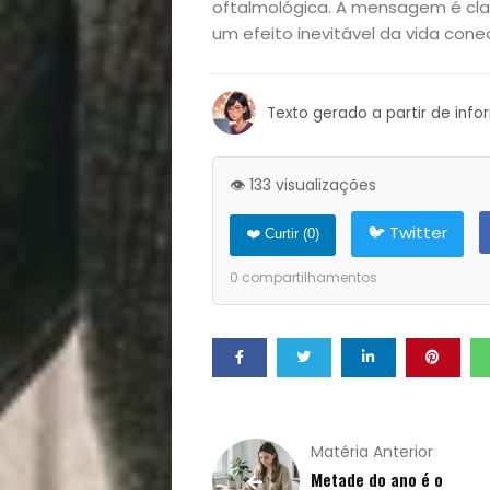
oftalmológica. A mensagem é clar
um efeito inevitável da vida cone
Notícias
Opinião
Texto gerado a partir de inf
Pets
👁️ 133 visualizações
Receitas
🐦 Twitter
❤️ Curtir (
0
)
Saúde
0
compartilhamentos
e
Qualidade
de
Matéria Anterior
Metade do ano é o