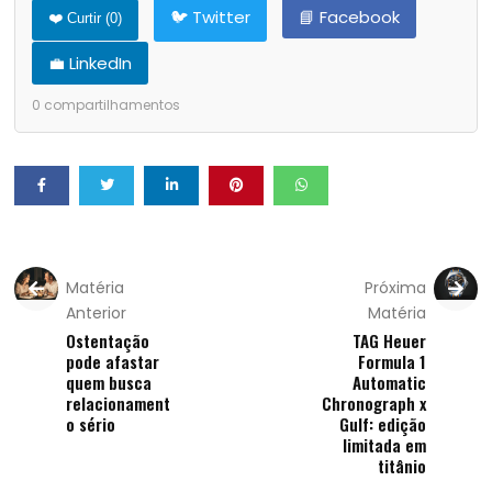
🐦 Twitter
📘 Facebook
❤️ Curtir (
0
)
💼 LinkedIn
0
compartilhamentos
Matéria
Próxima
Anterior
Matéria
Ostentação
TAG Heuer
pode afastar
Formula 1
quem busca
Automatic
relacionament
Chronograph x
o sério
Gulf: edição
limitada em
titânio