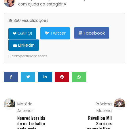
com ajuda da estagiárIA
👁️ 350 visualizações
🐦 Twitter
📘 Facebook
❤️ Curtir (
0
)
💼 LinkedIn
0
compartilhamentos
Matéria
Próxima
Anterior
Matéria
Neurodiversida
Réveillon Mil
de no trabalho
Sorrisos
pede mais
anuncia line-