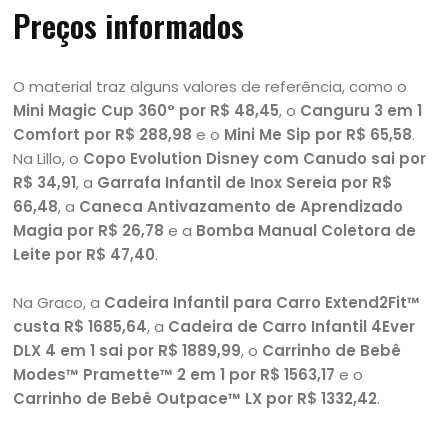
Preços informados
O material traz alguns valores de referência, como o
Mini Magic Cup 360° por R$ 48,45
, o
Canguru 3 em 1
Comfort por R$ 288,98
e o
Mini Me Sip por R$ 65,58
.
Na Lillo, o
Copo Evolution Disney com Canudo sai por
R$ 34,91
, a
Garrafa Infantil de Inox Sereia por R$
66,48
, a
Caneca Antivazamento de Aprendizado
Magia por R$ 26,78
e a
Bomba Manual Coletora de
Leite por R$ 47,40
.
Na Graco, a
Cadeira Infantil para Carro Extend2Fit™
custa R$ 1685,64
, a
Cadeira de Carro Infantil 4Ever
DLX 4 em 1 sai por R$ 1889,99
, o
Carrinho de Bebê
Modes™ Pramette™ 2 em 1 por R$ 1563,17
e o
Carrinho de Bebê Outpace™ LX por R$ 1332,42
.