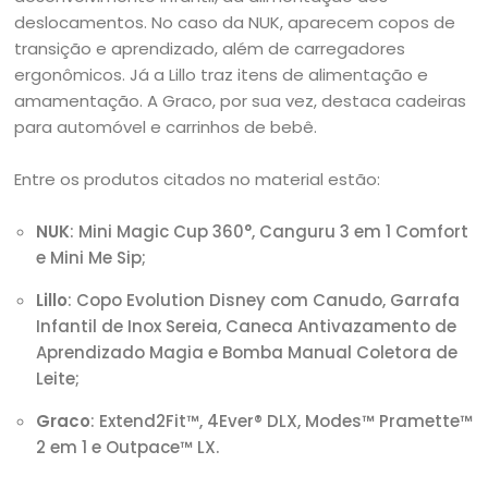
deslocamentos. No caso da NUK, aparecem copos de
transição e aprendizado, além de carregadores
ergonômicos. Já a Lillo traz itens de alimentação e
amamentação. A Graco, por sua vez, destaca cadeiras
para automóvel e carrinhos de bebê.
Entre os produtos citados no material estão:
NUK
: Mini Magic Cup 360°, Canguru 3 em 1 Comfort
e Mini Me Sip;
Lillo
: Copo Evolution Disney com Canudo, Garrafa
Infantil de Inox Sereia, Caneca Antivazamento de
Aprendizado Magia e Bomba Manual Coletora de
Leite;
Graco
: Extend2Fit™, 4Ever® DLX, Modes™ Pramette™
2 em 1 e Outpace™ LX.