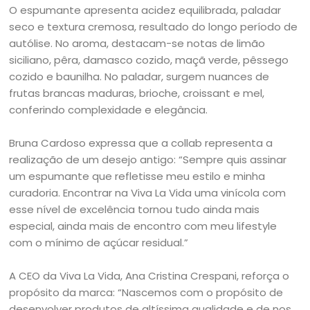
O espumante apresenta acidez equilibrada, paladar
seco e textura cremosa, resultado do longo período de
autólise. No aroma, destacam-se notas de limão
siciliano, pêra, damasco cozido, maçã verde, pêssego
cozido e baunilha. No paladar, surgem nuances de
frutas brancas maduras, brioche, croissant e mel,
conferindo complexidade e elegância.
Bruna Cardoso expressa que a collab representa a
realização de um desejo antigo: “Sempre quis assinar
um espumante que refletisse meu estilo e minha
curadoria. Encontrar na Viva La Vida uma vinícola com
esse nível de excelência tornou tudo ainda mais
especial, ainda mais de encontro com meu lifestyle
com o mínimo de açúcar residual.”
A CEO da Viva La Vida, Ana Cristina Crespani, reforça o
propósito da marca: “Nascemos com o propósito de
desenvolver produtos de altíssima qualidade e de nos