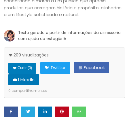
conectando a marca a um público que aprecia
produtos que carregam história e propósito, alinhados
a um lifestyle sofisticado e natural.
Texto gerado a partir de informações da assessoria
com ajuda da estagiárIA
👁️ 209 visualizações
🐦 Twitter
📘 Facebook
❤️ Curtir (
0
)
💼 LinkedIn
0
compartilhamentos