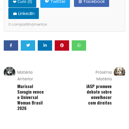
🐦 Twitter
📘 Facebook
❤️ Curtir (
0
)
💼 LinkedIn
0
compartilhamentos
Matéria
Próxima
Anterior
Matéria
Marissol
IASP promove
Savagin vence
debate sobre
o Universal
envelhecer
Woman Brasil
com direitos
2026