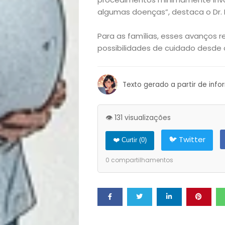
Filhos
algumas doenças”, destaca o Dr. 
Notícias
Para as famílias, esses avanços
possibilidades de cuidado desde
Opinião
Pets
Texto gerado a partir de inf
Receitas
👁️ 131 visualizações
Saúde
🐦 Twitter
❤️ Curtir (
0
)
e
0
compartilhamentos
Qualidade
de