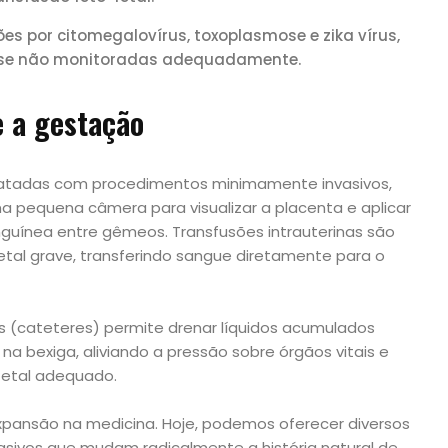
es por citomegalovírus, toxoplasmose e zika vírus,
 se não monitoradas adequadamente.
 a gestação
atadas com procedimentos minimamente invasivos,
ma pequena câmera para visualizar a placenta e aplicar
sanguínea entre gêmeos. Transfusões intrauterinas são
tal grave, transferindo sangue diretamente para o
s (cateteres) permite drenar líquidos acumulados
a bexiga, aliviando a pressão sobre órgãos vitais e
fetal adequado.
xpansão na medicina. Hoje, podemos oferecer diversos
ivos que mudam radicalmente a história natural de