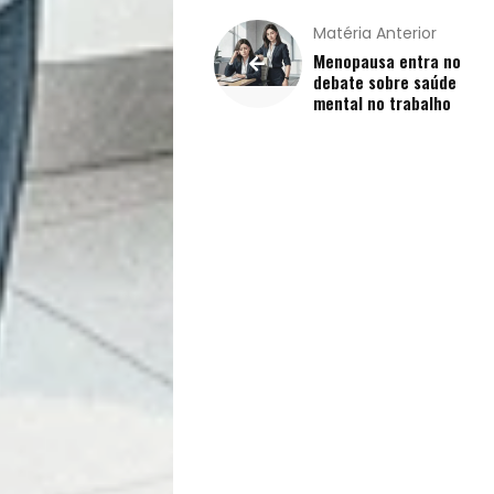
Vida
Matéria Anterior
Menopausa entra no
debate sobre saúde
Sexualidade
mental no trabalho
Variedades
Buscar