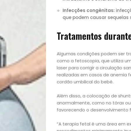
Infecções congênitas:
infecçõ
lá!
que podem causar sequelas
Casa
Tratamentos durante
e
Algumas condições podem ser tr
Decoração
como a fetoscopia, que utiliza u
laser para corrigir a circulação 
Exclusiva
realizadas em casos de anemia fe
cordão umbilical do bebê.
Homem
Além disso, a colocação de shunt
Mães
anormalmente, como no tórax ou n
favorecendo o desenvolvimento 
&
“A terapia fetal é uma área em e
procedimentos minimamente invas