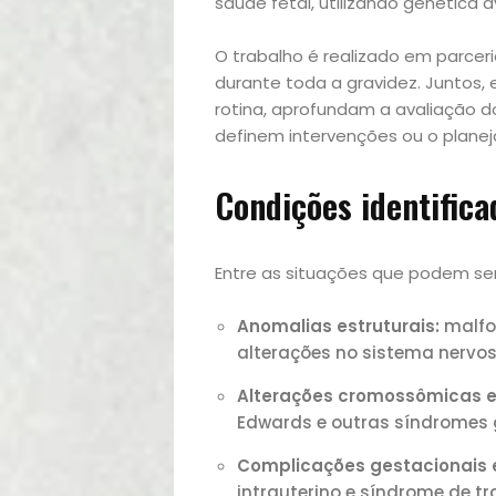
saúde fetal, utilizando genética
O trabalho é realizado em parce
durante toda a gravidez. Juntos,
rotina, aprofundam a avaliação d
definem intervenções ou o planej
Condições identifica
Entre as situações que podem se
Início
Anomalias estruturais:
malfo
alterações no sistema nervos
Academia
Alterações cromossômicas e
Beleza
Edwards e outras síndromes 
Complicações gestacionais
Bora
intrauterino e síndrome de tr