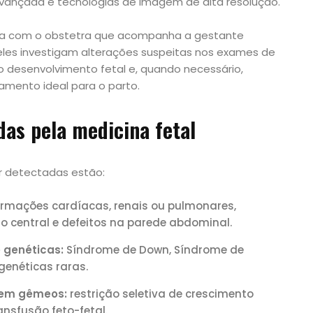
 avançada e tecnologias de imagem de alta resolução.
ria com o obstetra que acompanha a gestante
 eles investigam alterações suspeitas nos exames de
o desenvolvimento fetal e, quando necessário,
amento ideal para o parto.
das pela medicina fetal
r detectadas estão:
rmações cardíacas, renais ou pulmonares,
o central e defeitos na parede abdominal.
 genéticas:
Síndrome de Down, Síndrome de
genéticas raras.
 em gêmeos:
restrição seletiva de crescimento
ansfusão feto-fetal.